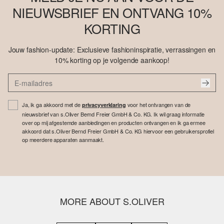
NIEUWSBRIEF EN ONTVANG 10%
KORTING
Jouw fashion-update: Exclusieve fashioninspiratie, verrassingen en
10% korting op je volgende aankoop!
Ja, ik ga akkoord met de
voor het ontvangen van de
privacyverklaring
nieuwsbrief van s.Oliver Bernd Freier GmbH & Co. KG. Ik wil graag informatie
over op mij afgestemde aanbiedingen en producten ontvangen en ik ga ermee
akkoord dat s.Oliver Bernd Freier GmbH & Co. KG hiervoor een gebruikersprofiel
op meerdere apparaten aanmaakt.
MORE ABOUT S.OLIVER