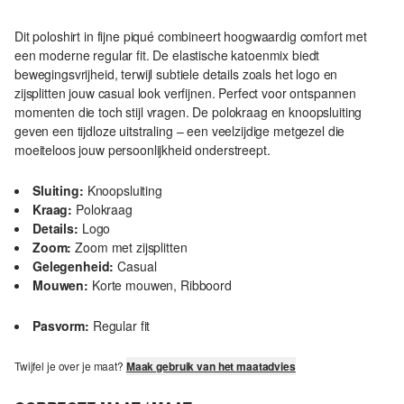
Dit poloshirt in fijne piqué combineert hoogwaardig comfort met
een moderne regular fit. De elastische katoenmix biedt
bewegingsvrijheid, terwijl subtiele details zoals het logo en
zijsplitten jouw casual look verfijnen. Perfect voor ontspannen
momenten die toch stijl vragen. De polokraag en knoopsluiting
geven een tijdloze uitstraling – een veelzijdige metgezel die
moeiteloos jouw persoonlijkheid onderstreept.
Sluiting:
Knoopsluiting
Kraag:
Polokraag
Details:
Logo
Zoom:
Zoom met zijsplitten
Gelegenheid:
Casual
Mouwen:
Korte mouwen, Ribboord
Pasvorm:
Regular fit
Twijfel je over je maat?
Maak gebruik van het maatadvies