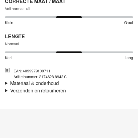
CORRECTE MAAT / MAAT
Valt normaal uit
Klein
Groot
LENGTE
Normaal
Kort
Lang
EAN: 4099979109711
Artikelnummer: 2174628.8943.S
Materiaal & onderhoud
Verzenden en retourneren
Stof:
Piqué
Verzendinformatie
Eigenschap:
Fijn, Elastisch, Hoogwaardig
Materiaal:
Katoenmix
Je bestelling wordt binnen 3-5 werkdagen verzonden door Post
NL. De verzendkosten voor een standaardlevering zijn €4,95
Retourneren