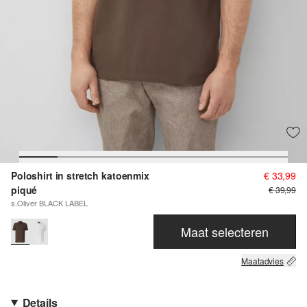
Poloshirt in stretch katoenmix
€ 33,99
piqué
€ 39,99
s.Oliver BLACK LABEL
Maat selecteren
Maatadvies
Details