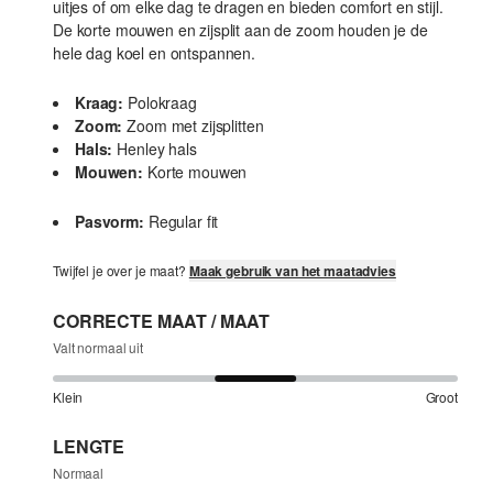
uitjes of om elke dag te dragen en bieden comfort en stijl.
De korte mouwen en zijsplit aan de zoom houden je de
hele dag koel en ontspannen.
Kraag:
Polokraag
Zoom:
Zoom met zijsplitten
Hals:
Henley hals
Mouwen:
Korte mouwen
Pasvorm:
Regular fit
Twijfel je over je maat?
Maak gebruik van het maatadvies
CORRECTE MAAT / MAAT
Valt normaal uit
Klein
Groot
LENGTE
Normaal