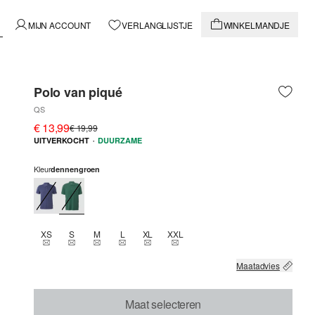
MIJN ACCOUNT
VERLANGLIJSTJE
WINKELMANDJE
Polo van piqué
QS
€ 13,99
€ 19,99
·
UITVERKOCHT
DUURZAME
Kleur
dennengroen
XS
S
M
L
XL
XXL
THIS SIZE IS CURRENTLY OUT OF STOCK
THIS SIZE IS CURRENTLY OUT OF STOCK
THIS SIZE IS CURRENTLY OUT OF STOCK
THIS SIZE IS CURRENTLY OUT OF STOCK
THIS SIZE IS CURRENTLY OUT OF STOCK
THIS SIZE IS CURRENTLY OUT OF 
Maatadvies
Maat selecteren