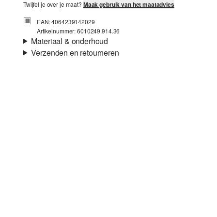
Twijfel je over je maat?
Maak gebruik van het maatadvies
EAN: 4064239142029
Artikelnummer: 6010249.914.36
Materiaal & onderhoud
Verzenden en retourneren
Voering:
Textielen voering
Verzendinformatie
Je bestelling wordt binnen 3-5 werkdagen verzonden door
Post NL. De verzendkosten voor een standaardlevering zijn
€4,95
Retourneren
Je kunt je artikelen binnen 14 dagen gratis aan ons
retourneren. Als je onze s.Oliver Card hebt, kun je artikelen
zelfs binnen 30 dagen gratis retourneren.