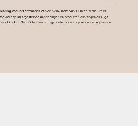
voor het ontvangen van de nieuwsbrief van s.Oliver Bernd Freier
klaring
atie over op mij afgestemde aanbiedingen en producten ontvangen en ik ga
reier GmbH & Co. KG hiervoor een gebruikersprofiel op meerdere apparaten