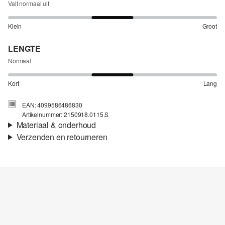
Valt normaal uit
Klein
Groot
LENGTE
Normaal
Kort
Lang
EAN: 4099586486830
Artikelnummer: 2150918.0115.S
Materiaal & onderhoud
Verzenden en retourneren
Stof:
Weefsel, Twill
Verzendinformatie
Eigenschap:
Fijn
Materiaal:
Katoen
Je bestelling wordt binnen 3-5 werkdagen verzonden door Post
NL. De verzendkosten voor een standaardlevering zijn €4,95
Retourneren