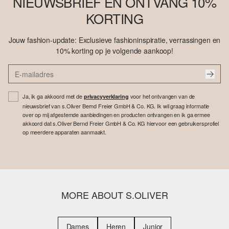
NIEUWSBRIEF EN ONTVANG 10%
KORTING
Jouw fashion-update: Exclusieve fashioninspiratie, verrassingen en
10% korting op je volgende aankoop!
Ja, ik ga akkoord met de
voor het ontvangen van de
privacyverklaring
nieuwsbrief van s.Oliver Bernd Freier GmbH & Co. KG. Ik wil graag informatie
over op mij afgestemde aanbiedingen en producten ontvangen en ik ga ermee
akkoord dat s.Oliver Bernd Freier GmbH & Co. KG hiervoor een gebruikersprofiel
op meerdere apparaten aanmaakt.
MORE ABOUT S.OLIVER
Dames
Heren
Junior