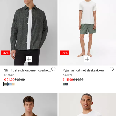
-37%
-20%
Slim fit: stretch katoenen overhemd met all-over print
Pyjamashort met steekzakken
s.Oliver
s.Oliver
€ 24,99
€ 39,99
€ 15,99
€ 19,99