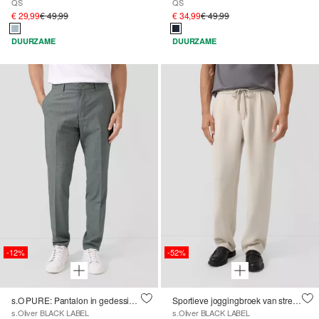
QS
QS
€ 29,99
€ 49,99
€ 34,99
€ 49,99
DUURZAME
DUURZAME
-12%
-52%
s.O PURE: Pantalon in gedessineerde stretchstof
Sportieve joggingbroek van stretchstof
s.Oliver BLACK LABEL
s.Oliver BLACK LABEL