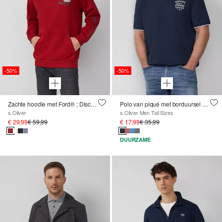
-50%
-50%
Zachte hoodie met Ford® ; Discovery Channel® artwork
Polo van piqué met borduursel en Ford®-artwork
s.Oliver
s.Oliver Men Tall Sizes
€ 29,99
€ 59,99
€ 17,99
€ 35,99
DUURZAME