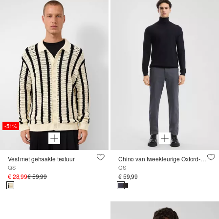
-51%
Vest met gehaakte textuur
Chino van tweekleurige Oxford-stof
QS
QS
€ 28,99
€ 59,99
€ 59,99