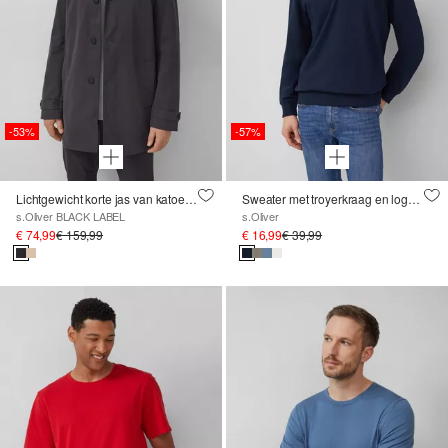
-53%
-57%
Lichtgewicht korte jas van katoenmix met omgeslagen kraag
Sweater met troyerkraag en logopatch
s.Oliver BLACK LABEL
s.Oliver
€ 74,99
€ 159,99
€ 16,99
€ 39,99