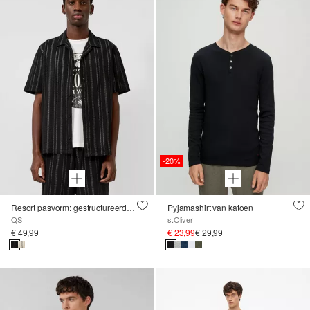
-20%
Resort pasvorm: gestructureerd overhemd
Pyjamashirt van katoen
QS
s.Oliver
€ 49,99
€ 23,99
€ 29,99