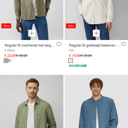
-54%
-50%
Regular fit: overhemd met lange mouwen, kledingkleurstof en button-down kraag
Regular fit: gestreept katoenen overhemd met opstaande kraag
s.Oliver
QS
€ 22,99
€ 49,99
€ 19,99
€ 39,99
DUURZAME