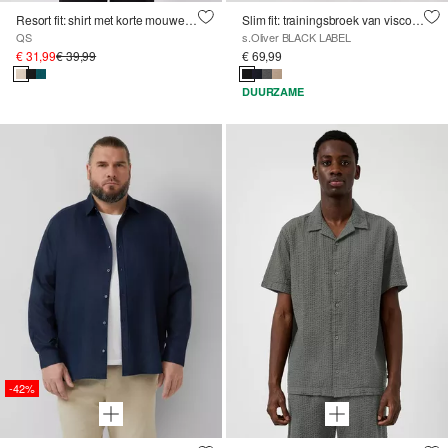
Resort fit: shirt met korte mouwen en structuur
Slim fit: trainingsbroek van viscosemix
QS
s.Oliver BLACK LABEL
€ 31,99
€ 39,99
€ 69,99
DUURZAME
-42%