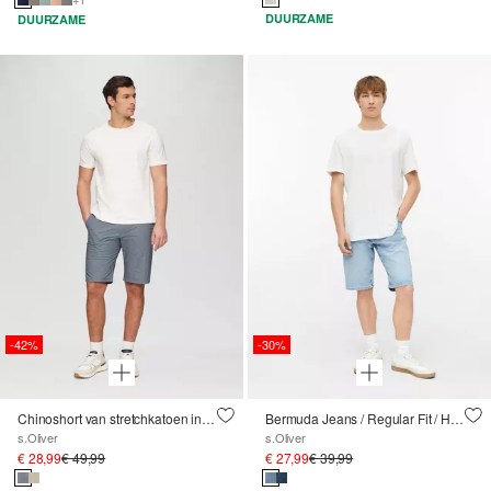
DUURZAME
DUURZAME
-42%
-30%
Chinoshort van stretchkatoen in een gemêleerde look
Bermuda Jeans / Regular Fit / Halfhoog
s.Oliver
s.Oliver
€ 28,99
€ 49,99
€ 27,99
€ 39,99