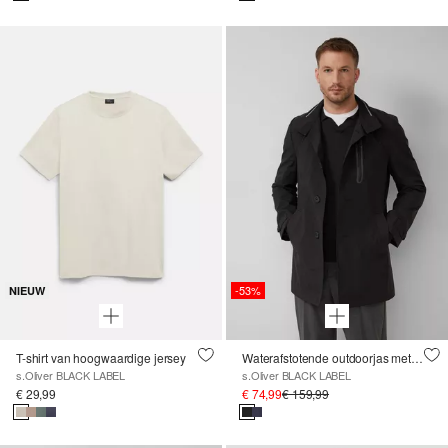
-53%
NIEUW
T-shirt van hoogwaardige jersey
Waterafstotende outdoorjas met opstaande kraag
s.Oliver BLACK LABEL
s.Oliver BLACK LABEL
€ 29,99
€ 74,99
€ 159,99