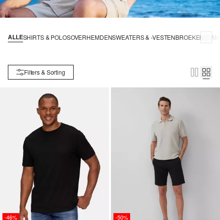
ALLE
SHIRTS & POLOS
OVERHEMDEN
SWEATERS & -VESTEN
BROEKEN
JEAN
Filters & Sorting
-46%
-50%