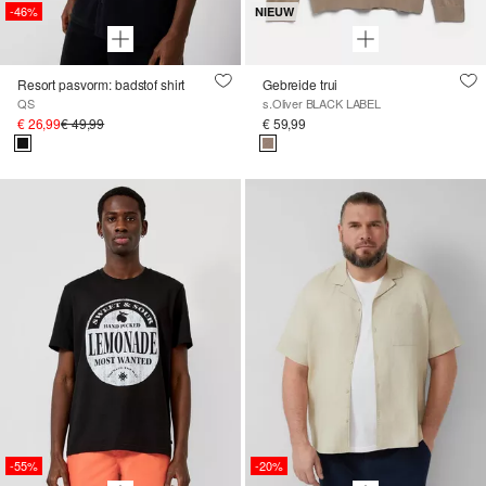
-46%
NIEUW
Resort pasvorm: badstof shirt
Gebreide trui
QS
s.Oliver BLACK LABEL
€ 26,99
€ 49,99
€ 59,99
-55%
-20%