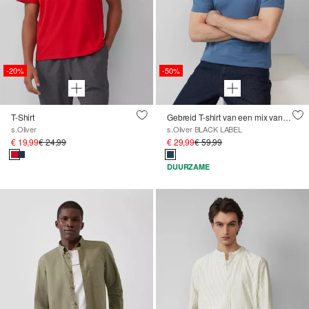
-20%
-50%
T-Shirt
Gebreid T-shirt van een mix van katoen en zijde
s.Oliver
s.Oliver BLACK LABEL
€ 19,99
€ 24,99
€ 29,99
€ 59,99
DUURZAME