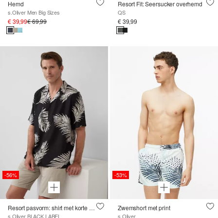
Hemd
Resort Fit: Seersucker overhemd
s.Oliver Men Big Sizes
QS
€ 39,99
€ 69,99
€ 39,99
-56%
-53%
Resort pasvorm: shirt met korte mouwen van viscosemix
Zwemshort met print
s.Oliver BLACK LABEL
s.Oliver