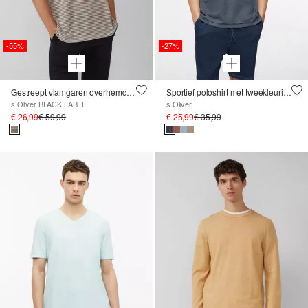
-55%
-27%
Gestreept vlamgaren overhemd van linnen
Sportief poloshirt met tweekleurige structuur en borstzakje
s.Oliver BLACK LABEL
s.Oliver
€ 26,99
€ 59,99
€ 25,99
€ 35,99