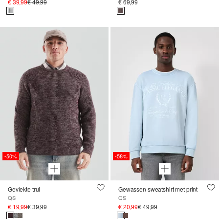
€ 39,99
€ 49,99
€ 69,99
-50%
-58%
Gevlekte trui
Gewassen sweatshirt met print
QS
QS
€ 19,99
€ 39,99
€ 20,99
€ 49,99