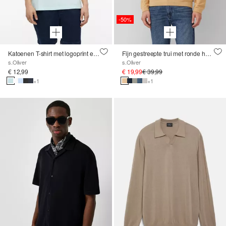
-50%
Katoenen T-shirt met logoprint en V-hals
Fijn gestreepte trui met ronde hals en contrasterende manchetten
s.Oliver
s.Oliver
€ 12,99
€ 19,99
€ 39,99
+1
+1