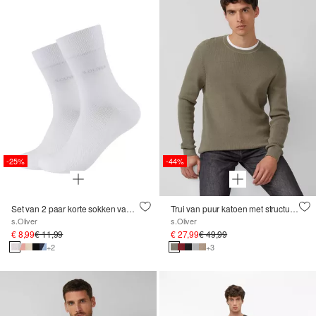
-25%
-44%
Set van 2 paar korte sokken van bamboe
Trui van puur katoen met structuurmix
s.Oliver
s.Oliver
€ 8,99
€ 11,99
€ 27,99
€ 49,99
+2
+3