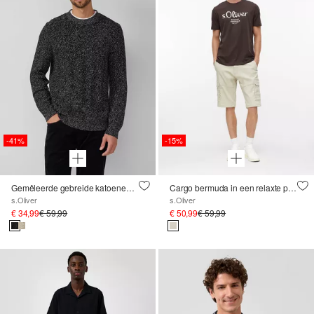
-41%
-15%
Gemêleerde gebreide katoenen trui met kabelpatroon
Cargo bermuda in een relaxte pasvorm met een elastische tailleband
s.Oliver
s.Oliver
€ 34,99
€ 59,99
€ 50,99
€ 59,99