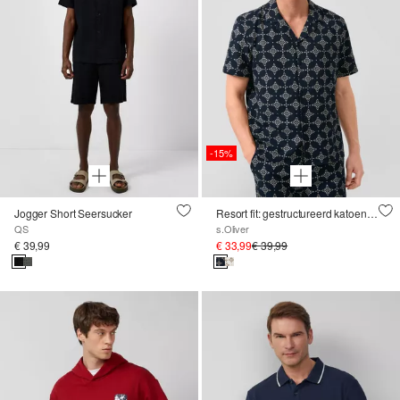
-15%
Jogger Short Seersucker
Resort fit: gestructureerd katoenen overhemd met all-over print
QS
s.Oliver
€ 39,99
€ 33,99
€ 39,99