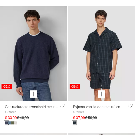
-32%
-36%
Gestructureerd sweatshirt met ronde hals
Pyjama van katoen met ruiten
s.Oliver
s.Oliver
€ 33,99
€ 49,99
€ 37,99
€ 59,99