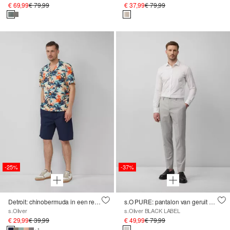
€ 69,99
€ 79,99
€ 37,99
€ 79,99
-25%
-37%
Detroit: chinobermuda in een relaxed fit met elastische band
s.O PURE: pantalon van geruit elastisch weefsel
s.Oliver
s.Oliver BLACK LABEL
€ 29,99
€ 39,99
€ 49,99
€ 79,99
+1