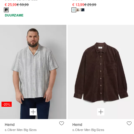
€ 25,99
€ 59,99
€ 13,99
€ 29,99
DUURZAME
-20%
Hemd
Hemd
s.Oliver Men Big Sizes
s.Oliver Men Big Sizes