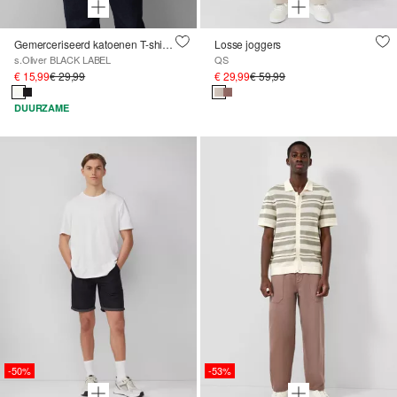
Gemerceriseerd katoenen T-shirt met logodetail
Losse joggers
s.Oliver BLACK LABEL
QS
€ 15,99
€ 29,99
€ 29,99
€ 59,99
DUURZAME
-50%
-53%