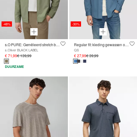
-48%
-30%
s.O PURE: Gemêleerd stretch bomberjack
Regular fit: kleding gewassen overhemd met borduursel
s.Oliver BLACK LABEL
QS
€ 71,99
€ 139,99
€ 27,99
€ 39,99
DUURZAME