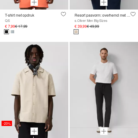
T-shirt met opdruk
Resort pasvorm: overhemd met korte mouwen van linnenmix
QS
s.Oliver Men Big Sizes
€ 7,99
€ 17,99
€ 39,99
€ 49,99
-20%