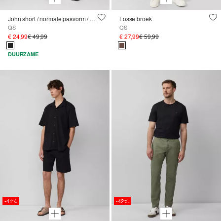
John short / normale pasvorm / halfhoog / vaste omslag
Losse broek
QS
QS
€ 24,99
€ 49,99
€ 27,99
€ 59,99
DUURZAME
-41%
-42%