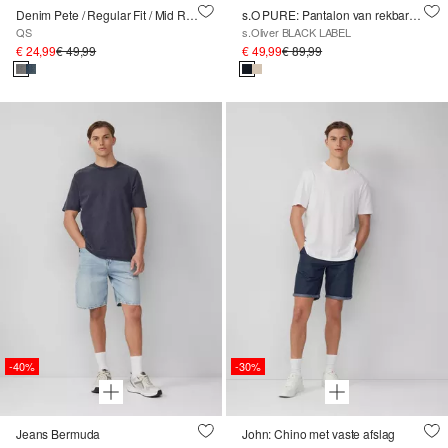
Denim Pete / Regular Fit / Mid Rise / Rechte Pijp
s.O PURE: Pantalon van rekbare linnenmix
QS
s.Oliver BLACK LABEL
€ 24,99
€ 49,99
€ 49,99
€ 89,99
-40%
-30%
Jeans Bermuda
John: Chino met vaste afslag