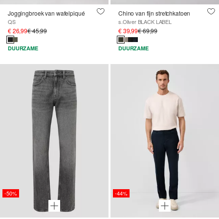
Joggingbroek van wafelpiqué
Chino van fijn stretchkatoen
QS
s.Oliver BLACK LABEL
€ 26,99
€ 45,99
€ 39,99
€ 69,99
DUURZAME
DUURZAME
-50%
-44%