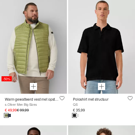
-50%
Warm gewatteerd vest met opstaande kraag en contrasterende details
Poloshirt met structuur
s.Oliver Men Big Sizes
QS
€ 49,99
€ 99,99
€ 35,99