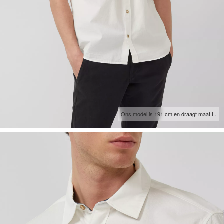
Ons model is 191 cm en draagt maat L.