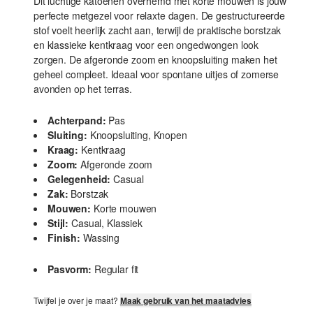
Dit luchtige katoenen overhemd met korte mouwen is jouw
perfecte metgezel voor relaxte dagen. De gestructureerde
stof voelt heerlijk zacht aan, terwijl de praktische borstzak
en klassieke kentkraag voor een ongedwongen look
zorgen. De afgeronde zoom en knoopsluiting maken het
geheel compleet. Ideaal voor spontane uitjes of zomerse
avonden op het terras.
Achterpand:
Pas
Sluiting:
Knoopsluiting, Knopen
Kraag:
Kentkraag
Zoom:
Afgeronde zoom
Gelegenheid:
Casual
Zak:
Borstzak
Mouwen:
Korte mouwen
Stijl:
Casual, Klassiek
Finish:
Wassing
Pasvorm:
Regular fit
Twijfel je over je maat?
Maak gebruik van het maatadvies