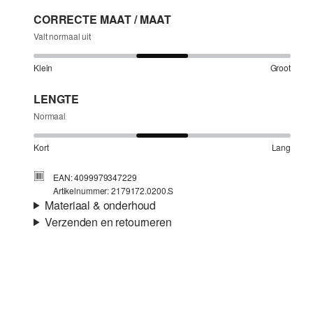
CORRECTE MAAT / MAAT
Valt normaal uit
Klein
Groot
LENGTE
Normaal
Kort
Lang
EAN: 4099979347229
Artikelnummer: 2179172.0200.S
Materiaal & onderhoud
Verzenden en retourneren
Stof:
Weefsel
Verzendinformatie
Eigenschap:
Zacht, Luchtig
Materiaal:
Katoen
Je bestelling wordt binnen 3-5 werkdagen verzonden door
Post NL. De verzendkosten voor een standaardlevering zijn
€4,95