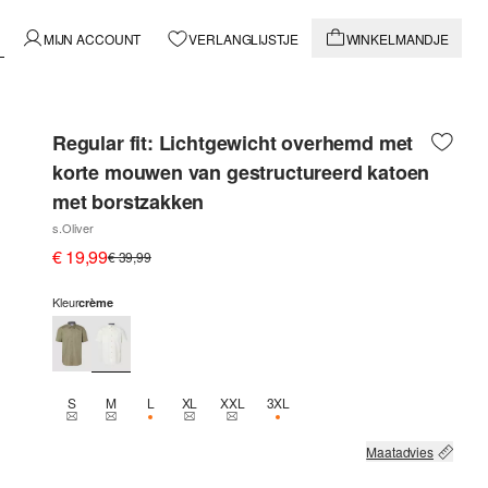
MIJN ACCOUNT
VERLANGLIJSTJE
WINKELMANDJE
Regular fit: Lichtgewicht overhemd met
korte mouwen van gestructureerd katoen
met borstzakken
s.Oliver
€ 19,99
€ 39,99
Kleur
crème
S
M
L
XL
XXL
3XL
THIS SIZE IS CURRENTLY OUT OF STOCK
THIS SIZE IS CURRENTLY OUT OF STOCK
NOG 1 BESCHIKBAAR
THIS SIZE IS CURRENTLY OUT OF STOCK
THIS SIZE IS CURRENTLY OUT OF STOCK
NOG 2 BESCHIKBAAR
Maatadvies