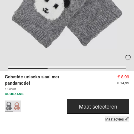
Gebreide uniseks sjaal met
€ 8,99
pandamotief
€ 14,99
s.Oliver
DUURZAME
Maat selecteren
Maatadvies