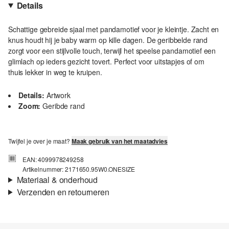
Details
Schattige gebreide sjaal met pandamotief voor je kleintje. Zacht en
knus houdt hij je baby warm op kille dagen. De geribbelde rand
zorgt voor een stijlvolle touch, terwijl het speelse pandamotief een
glimlach op ieders gezicht tovert. Perfect voor uitstapjes of om
thuis lekker in weg te kruipen.
Details:
Artwork
Zoom:
Geribde rand
Twijfel je over je maat?
Maak gebruik van het maatadvies
EAN: 4099978249258
Artikelnummer: 2171650.95W0.ONESIZE
Materiaal & onderhoud
Verzenden en retourneren
Stof:
Knitwear
Verzendinformatie
Materiaal:
Polyestermix