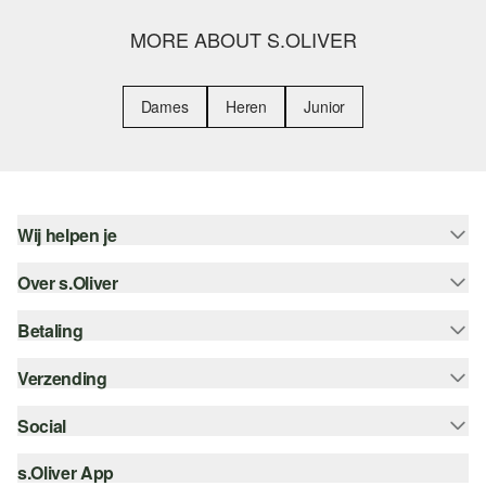
MORE ABOUT S.OLIVER
Dames
Heren
Junior
Wij helpen je
Over s.Oliver
Help - FAQ
Maattabel
Betaling
Nieuwsbrief
Retourneren
s.Oliver Card
Verzending
Koop op rekening
Top categorieën
s.Oliver Group
Creditcard
Social
Track & Trace
Career
PayPal
Post NL
s.Oliver App
instagram
Verlanglijstje