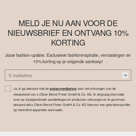
MELD JE NU AAN VOOR DE
NIEUWSBRIEF EN ONTVANG 10%
KORTING
Jouw fashion-update: Exclusieve fashioninspiratie, verrassingen en
10% korting op je volgende aankoop!
Ja, ik ga akkoord met de
voor het ontvangen van de
privacyverklaring
nieuwsbrief van s.Oliver Bernd Freier GmbH & Co. KG. Ik wil graag informatie
over op mij afgestemde aanbiedingen en producten ontvangen en ik ga ermee
akkoord dat s.Oliver Bernd Freier GmbH & Co. KG hiervoor een gebruikersprofiel
op meerdere apparaten aanmaakt.