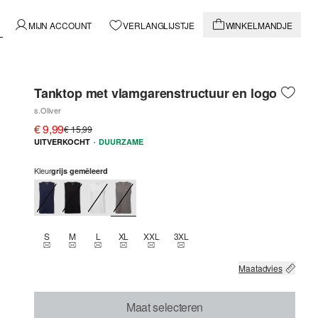
MIJN ACCOUNT
VERLANGLIJSTJE
WINKELMANDJE
Tanktop met vlamgarenstructuur en logo
s.Oliver
€ 9,99
€ 15,99
·
UITVERKOCHT
DUURZAME
Kleur
grijs gemêleerd
S
M
L
XL
XXL
3XL
THIS SIZE IS CURRENTLY OUT OF STOCK
THIS SIZE IS CURRENTLY OUT OF STOCK
THIS SIZE IS CURRENTLY OUT OF STOCK
THIS SIZE IS CURRENTLY OUT OF STOCK
THIS SIZE IS CURRENTLY OUT OF STOCK
THIS SIZE IS CURRENTLY OUT OF
Maatadvies
Maat selecteren