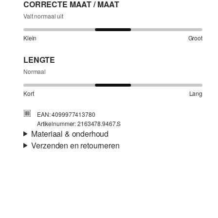
CORRECTE MAAT / MAAT
Valt normaal uit
Klein
Groot
LENGTE
Normaal
Kort
Lang
EAN: 4099977413780
Artikelnummer: 2163478.9467.S
Materiaal & onderhoud
Verzenden en retourneren
Stof:
Jersey, Slubgaren
Verzendinformatie
Eigenschap:
Luchtig
Materiaal:
Katoen
Je bestelling wordt binnen 3-5 werkdagen verzonden door
Post NL. De verzendkosten voor een standaardlevering zijn
€4,95