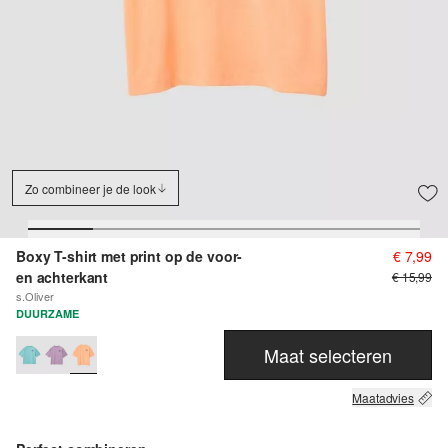
Zo combineer je de look
Boxy T-shirt met print op de voor-
€ 7,99
en achterkant
€ 15,99
s.Oliver
DUURZAME
Maat selecteren
Maatadvies