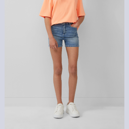
Geen chemische reiniging mogelijk
Duurzaam gecertificeerde vezels
Op het gebied van duurzaam gecertificeerde vezels zetten we ons
in voor natuurlijke vezels uit hernieuwbare bronnen. De
grondstoffen hiervoor zijn geteeld met efficiënt gebruik van
hulpbronnen.
Cotton made in Africa: Met de koop van producten met het label
Cotton made in Africa wordt een duurzamere katoenproductie in
Afrika actief ondersteund. Meer informatie vind je op
soliver-
group.com