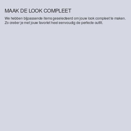
MAAK DE LOOK COMPLEET
We hebben bijpassende items geselecteerd om jouw look compleet te maken.
Zo creëer je met jouw favoriet heel eenvoudig de perfecte outfit.
-27%
Suri jeans short / slim fit / hoog model
€ 25,99
€ 35,99