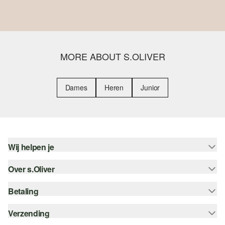
MORE ABOUT S.OLIVER
Dames
Heren
Junior
Wij helpen je
Over s.Oliver
Help - FAQ
Maattabel
Betaling
Nieuwsbrief
Retourneren
s.Oliver Card
Verzending
Koop op rekening
Top categorieën