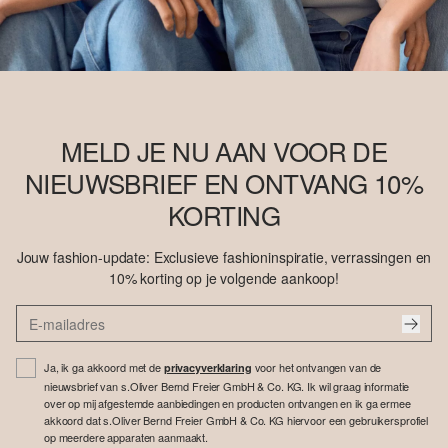
MELD JE NU AAN VOOR DE
NIEUWSBRIEF EN ONTVANG 10%
KORTING
Jouw fashion-update: Exclusieve fashioninspiratie, verrassingen en
10% korting op je volgende aankoop!
Ja, ik ga akkoord met de
voor het ontvangen van de
privacyverklaring
nieuwsbrief van s.Oliver Bernd Freier GmbH & Co. KG. Ik wil graag informatie
over op mij afgestemde aanbiedingen en producten ontvangen en ik ga ermee
akkoord dat s.Oliver Bernd Freier GmbH & Co. KG hiervoor een gebruikersprofiel
op meerdere apparaten aanmaakt.