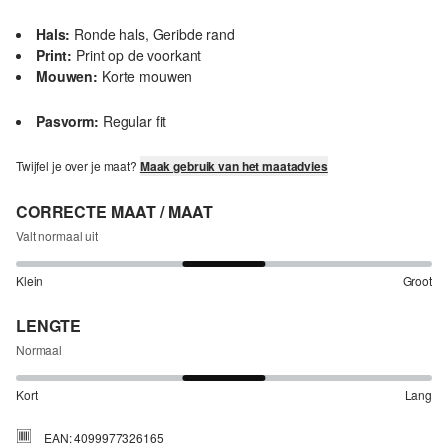
Hals:
Ronde hals, Geribde rand
Print:
Print op de voorkant
Mouwen:
Korte mouwen
Pasvorm:
Regular fit
Twijfel je over je maat?
Maak gebruik van het maatadvies
CORRECTE MAAT / MAAT
Valt normaal uit
Klein
Groot
LENGTE
Normaal
Kort
Lang
EAN: 4099977326165