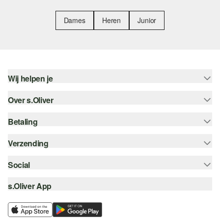
Dames
Heren
Junior
Wij helpen je
Over s.Oliver
Help - FAQ
Maattabel
Betaling
Nieuwsbrief
Retourneren
s.Oliver Card
Verzending
Koop op rekening
Top categorieën
s.Oliver Group
Creditcard
Social
Track & Trace
Career
PayPal
Post NL
s.Oliver App
instagram
Verlanglijstje
iDeal | Wero
facebook
Duurzaamheid
Klarna