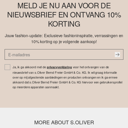
MELD JE NU AAN VOOR DE
NIEUWSBRIEF EN ONTVANG 10%
KORTING
Jouw fashion-update: Exclusieve fashioninspiratie, verrassingen en
10% korting op je volgende aankoop!
Ja, ik ga akkoord met de
voor het ontvangen van de
privacyverklaring
nieuwsbrief van s.Oliver Bernd Freier GmbH & Co. KG. Ik wil graag informatie
over op mij afgestemde aanbiedingen en producten ontvangen en ik ga ermee
akkoord dat s.Oliver Bernd Freier GmbH & Co. KG hiervoor een gebruikersprofiel
op meerdere apparaten aanmaakt.
MORE ABOUT S.OLIVER