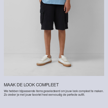
in voor natuurlijke vezels uit hernieuwbare bronnen. De
grondstoffen hiervoor zijn geteeld met efficiënt gebruik van
hulpbronnen.
Better Cotton: Als je voor onze katoenen producten kiest, steun je
onze investering in de missie van Better Cotton om
gemeenschappen te helpen overleven en bloeien, terwijl
tegelijkertijd de leefomgeving wordt beschermd en hersteld. Better
Cotton ondersteunt landbouwgemeenschappen op sociaal,
economisch en ecologisch vlak door boeren te trainen in
duurzamere teeltmethoden. Dit product wordt geproduceerd via
een model van massabalans, wat betekent dat het niet per se
Better Cotton bevat. Meer informatie hierover vind je op
soliver-
group.com
MAAK DE LOOK COMPLEET
We hebben bijpassende items geselecteerd om jouw look compleet te maken.
Zo creëer je met jouw favoriet heel eenvoudig de perfecte outfit.