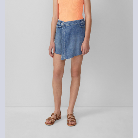
Geen chemische reiniging mogelijk
Normaal wasprogramma 40 °C
Duurzaam gecertificeerde vezels
Op het gebied van duurzaam gecertificeerde vezels zetten we ons
in voor natuurlijke vezels uit hernieuwbare bronnen. De
grondstoffen hiervoor zijn geteeld met efficiënt gebruik van
hulpbronnen.
Better Cotton: Als je voor onze katoenen producten kiest, steun je
onze investering in de missie van Better Cotton om
gemeenschappen te helpen overleven en bloeien, terwijl
tegelijkertijd de leefomgeving wordt beschermd en hersteld. Better
Cotton ondersteunt landbouwgemeenschappen op sociaal,
economisch en ecologisch vlak door boeren te trainen in
duurzamere teeltmethoden. Dit product wordt geproduceerd via
een model van massabalans, wat betekent dat het niet per se
Better Cotton bevat. Meer informatie hierover vind je op
soliver-