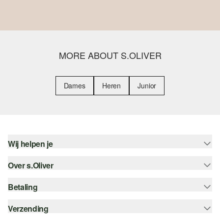
MORE ABOUT S.OLIVER
Dames
Heren
Junior
Wij helpen je
Over s.Oliver
Help - FAQ
Maattabel
Betaling
Nieuwsbrief
Retourneren
s.Oliver Card
Verzending
Koop op rekening
Top categorieën