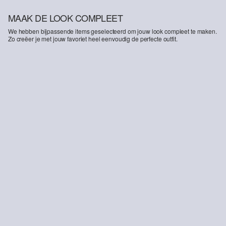
group.com
MAAK DE LOOK COMPLEET
We hebben bijpassende items geselecteerd om jouw look compleet te maken.
Zo creëer je met jouw favoriet heel eenvoudig de perfecte outfit.
-30%
Korte denim broek
€ 27,99
€ 39,99