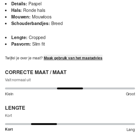
Details:
Paspel
Hals:
Ronde hals
Mouwen:
Mouwloos
Schouderbandjes:
Breed
Lengte:
Cropped
Pasvorm:
Slim fit
Twijfel je over je maat?
Maak gebruik van het maatadvies
CORRECTE MAAT / MAAT
Valt normaal uit
Klein
Groot
LENGTE
Kort
Kort
Lang