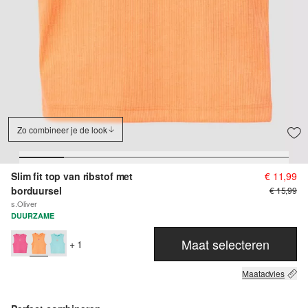
Zo combineer je de look
Slim fit top van ribstof met
€ 11,99
borduursel
€ 15,99
s.Oliver
DUURZAME
Maat selecteren
+ 1
Maatadvies