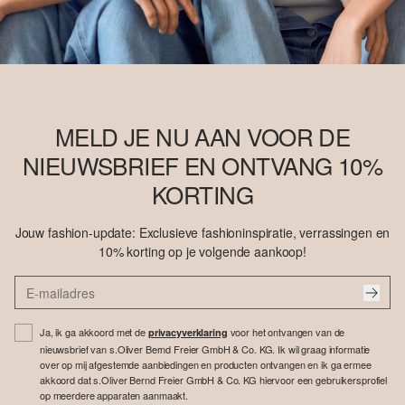
MELD JE NU AAN VOOR DE
NIEUWSBRIEF EN ONTVANG 10%
KORTING
Jouw fashion-update: Exclusieve fashioninspiratie, verrassingen en
10% korting op je volgende aankoop!
Ja, ik ga akkoord met de
voor het ontvangen van de
privacyverklaring
nieuwsbrief van s.Oliver Bernd Freier GmbH & Co. KG. Ik wil graag informatie
over op mij afgestemde aanbiedingen en producten ontvangen en ik ga ermee
akkoord dat s.Oliver Bernd Freier GmbH & Co. KG hiervoor een gebruikersprofiel
op meerdere apparaten aanmaakt.