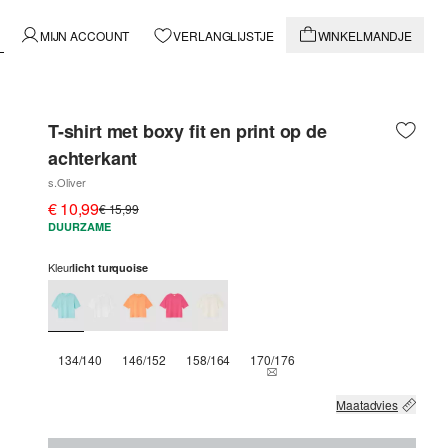
MIJN ACCOUNT
VERLANGLIJSTJE
WINKELMANDJE
T-shirt met boxy fit en print op de
achterkant
s.Oliver
€ 10,99
€ 15,99
DUURZAME
Kleur
licht turquoise
134/140
146/152
158/164
170/176
THIS SIZE IS CURRENTLY OUT
Maatadvies