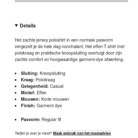
Details
Het zachte jersey poloshirt in een normale pasvorm
vergezelt je de hele dag nonchalant. Het effen T-shirt met
polokraag en praktische knoopsluiting overtuigt door zijn
zachte comfort en hoogwaardige garment-dye afwerking.
Sluiting:
Knoopsluiting
Kraag:
Polokraag
Gelegenheid:
Casual
Motief:
Effen
Mouwen:
Korte mouwen
Finish:
Garment dye
Pasvorm:
Regular fit
Twijfel je over je maat?
Maak gebruik van het maatadvies