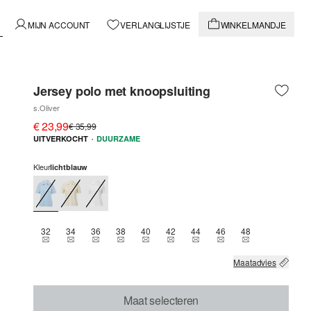
MIJN ACCOUNT
VERLANGLIJSTJE
WINKELMANDJE
Jersey polo met knoopsluiting
s.Oliver
€ 23,99
€ 35,99
·
UITVERKOCHT
DUURZAME
Kleur
lichtblauw
32
34
36
38
40
42
44
46
48
THIS SIZE IS CURRENTLY OUT OF STOCK
THIS SIZE IS CURRENTLY OUT OF STOCK
THIS SIZE IS CURRENTLY OUT OF STOCK
THIS SIZE IS CURRENTLY OUT OF STOCK
THIS SIZE IS CURRENTLY OUT OF STOCK
THIS SIZE IS CURRENTLY OUT OF 
THIS SIZE IS CURRENTLY OU
THIS SIZE IS CURREN
THIS SIZE IS C
Maatadvies
Maat selecteren