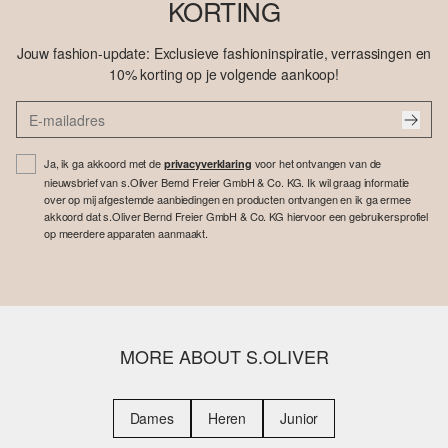
KORTING
Jouw fashion-update: Exclusieve fashioninspiratie, verrassingen en
10% korting op je volgende aankoop!
Ja, ik ga akkoord met de
voor het ontvangen van de
privacyverklaring
nieuwsbrief van s.Oliver Bernd Freier GmbH & Co. KG. Ik wil graag informatie
over op mij afgestemde aanbiedingen en producten ontvangen en ik ga ermee
akkoord dat s.Oliver Bernd Freier GmbH & Co. KG hiervoor een gebruikersprofiel
op meerdere apparaten aanmaakt.
MORE ABOUT S.OLIVER
Dames
Heren
Junior