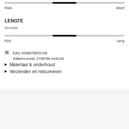
Klein
Groot
LENGTE
Normaal
Kort
Lang
EAN: 4099978245748
Artikelnummer: 2169196.44A2.62
Materiaal & onderhoud
Verzenden en retourneren
Stof:
Jersey
Verzendinformatie
Eigenschap:
Zacht
Materiaal:
Katoenmix
Je bestelling wordt binnen 3-5 werkdagen verzonden door Post
NL. De verzendkosten voor een standaardlevering zijn €4,95
Retourneren
Je kunt je artikelen binnen 14 dagen gratis aan ons retourneren.