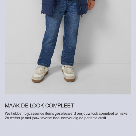
Door het gebruik van biologische vezels ondersteunen wij de
winning van natuurlijke vezels uit gecontroleerde biologische teelt.
Biologisch katoen: Dit product bevat biologisch katoen. In de
biologische landbouw worden geen chemische meststoffen en
pesticiden gebruikt. Zo ondersteunen we de gezondheid van de
bodem en helpen we het waterverbruik te verminderen.
MAAK DE LOOK COMPLEET
We hebben bijpassende items geselecteerd om jouw look compleet te maken.
Zo creëer je met jouw favoriet heel eenvoudig de perfecte outfit.