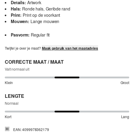
Details:
Artwork
Hals:
Ronde hals, Geribde rand
Print:
Print op de voorkant
Mouwen:
Lange mouwen
Pasvorm:
Regular fit
Twijfel je over je maat?
Maak gebruik van het maatadvies
CORRECTE MAAT / MAAT
Valt normaal uit
Klein
Groot
LENGTE
Normaal
Kort
Lang
EAN: 4099978362179