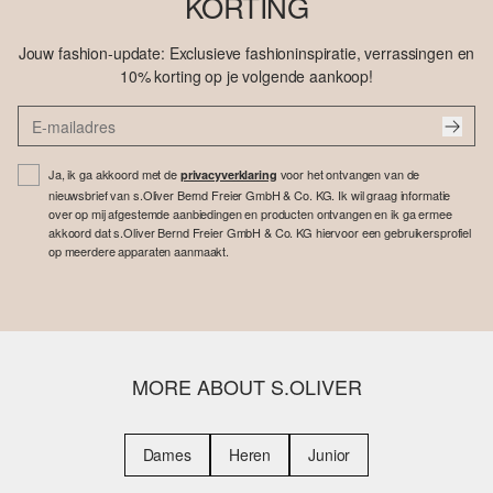
KORTING
Jouw fashion-update: Exclusieve fashioninspiratie, verrassingen en
10% korting op je volgende aankoop!
Ja, ik ga akkoord met de
voor het ontvangen van de
privacyverklaring
nieuwsbrief van s.Oliver Bernd Freier GmbH & Co. KG. Ik wil graag informatie
over op mij afgestemde aanbiedingen en producten ontvangen en ik ga ermee
akkoord dat s.Oliver Bernd Freier GmbH & Co. KG hiervoor een gebruikersprofiel
op meerdere apparaten aanmaakt.
MORE ABOUT S.OLIVER
Dames
Heren
Junior