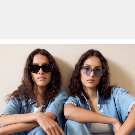
winning van natuurlijke vezels uit gecontroleerde biologische teelt.
Biologisch katoen: Dit product bevat biologisch katoen. In de
biologische landbouw worden geen chemische meststoffen en
pesticiden gebruikt. Zo ondersteunen we de gezondheid van de
bodem en helpen we het waterverbruik te verminderen.