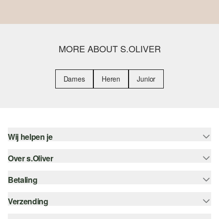
MORE ABOUT S.OLIVER
Dames
Heren
Junior
Wij helpen je
Over s.Oliver
Help - FAQ
Maattabel
Betaling
Nieuwsbrief
Retourneren
s.Oliver Card
Verzending
Koop op rekening
Top categorieën
s.Oliver Group
Creditcard