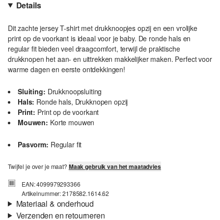
Details
Dit zachte jersey T-shirt met drukknoopjes opzij en een vrolijke
print op de voorkant is ideaal voor je baby. De ronde hals en
regular fit bieden veel draagcomfort, terwijl de praktische
drukknopen het aan- en uittrekken makkelijker maken. Perfect voor
warme dagen en eerste ontdekkingen!
Sluiting:
Drukknoopsluiting
Hals:
Ronde hals, Drukknopen opzij
Print:
Print op de voorkant
Mouwen:
Korte mouwen
Pasvorm:
Regular fit
Twijfel je over je maat?
Maak gebruik van het maatadvies
EAN: 4099979293366
Artikelnummer: 2178582.1614.62
Materiaal & onderhoud
Verzenden en retourneren