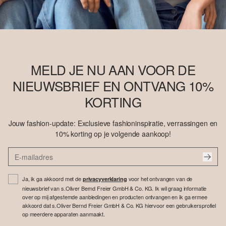
MELD JE NU AAN VOOR DE
NIEUWSBRIEF EN ONTVANG 10%
KORTING
Jouw fashion-update: Exclusieve fashioninspiratie, verrassingen en
10% korting op je volgende aankoop!
Ja, ik ga akkoord met de
voor het ontvangen van de
privacyverklaring
nieuwsbrief van s.Oliver Bernd Freier GmbH & Co. KG. Ik wil graag informatie
over op mij afgestemde aanbiedingen en producten ontvangen en ik ga ermee
akkoord dat s.Oliver Bernd Freier GmbH & Co. KG hiervoor een gebruikersprofiel
op meerdere apparaten aanmaakt.