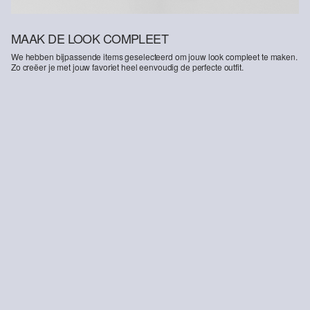
MAAK DE LOOK COMPLEET
We hebben bijpassende items geselecteerd om jouw look compleet te maken.
Zo creëer je met jouw favoriet heel eenvoudig de perfecte outfit.
-16%
Jeans met baggy/relaxed pasvorm / middelhoge taille / wijde pijpen
€ 29,99
€ 35,99