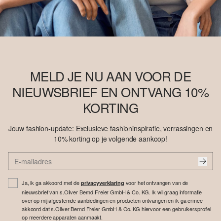
MELD JE NU AAN VOOR DE
NIEUWSBRIEF EN ONTVANG 10%
KORTING
Jouw fashion-update: Exclusieve fashioninspiratie, verrassingen en
10% korting op je volgende aankoop!
Ja, ik ga akkoord met de
voor het ontvangen van de
privacyverklaring
nieuwsbrief van s.Oliver Bernd Freier GmbH & Co. KG. Ik wil graag informatie
over op mij afgestemde aanbiedingen en producten ontvangen en ik ga ermee
akkoord dat s.Oliver Bernd Freier GmbH & Co. KG hiervoor een gebruikersprofiel
op meerdere apparaten aanmaakt.