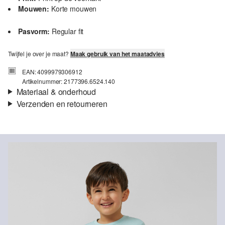
Mouwen:
Korte mouwen
Pasvorm:
Regular fit
Twijfel je over je maat?
Maak gebruik van het maatadvies
EAN: 4099979306912
Artikelnummer: 2177396.6524.140
Materiaal & onderhoud
Verzenden en retourneren
Stof:
Jersey
Verzendinformatie
Eigenschap:
Zacht
Materiaal:
Katoen
Je bestelling wordt binnen 3-5 werkdagen verzonden door Post
NL. De verzendkosten voor een standaardlevering zijn €4,95
Retourneren
Je kunt je artikelen binnen 14 dagen gratis aan ons retourneren.
Als je onze s.Oliver Card hebt, kun je artikelen zelfs binnen 30
Niet bleken met chloor
dagen gratis retourneren.