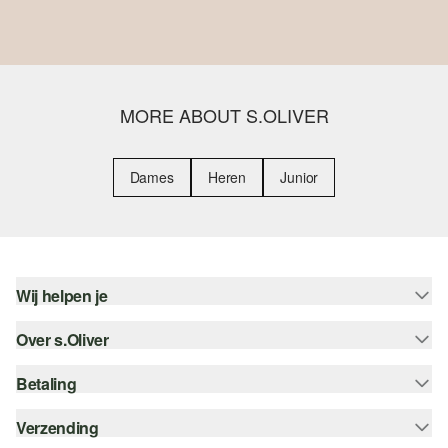
MORE ABOUT S.OLIVER
Dames
Heren
Junior
Wij helpen je
Over s.Oliver
Help - FAQ
Maattabel
Betaling
Nieuwsbrief
Retourneren
s.Oliver Card
Verzending
Koop op rekening
Top categorieën