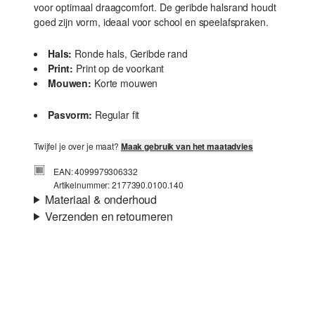
voor optimaal draagcomfort. De geribde halsrand houdt
goed zijn vorm, ideaal voor school en speelafspraken.
Hals:
Ronde hals, Geribde rand
Print:
Print op de voorkant
Mouwen:
Korte mouwen
Pasvorm:
Regular fit
Twijfel je over je maat?
Maak gebruik van het maatadvies
EAN: 4099979306332
Artikelnummer: 2177390.0100.140
Materiaal & onderhoud
Verzenden en retourneren
Stof:
Jersey
Verzendinformatie
Eigenschap:
Zacht
Materiaal:
Katoen
Je bestelling wordt binnen 3-5 werkdagen verzonden door
Post NL. De verzendkosten voor een standaardlevering zijn
€4,95