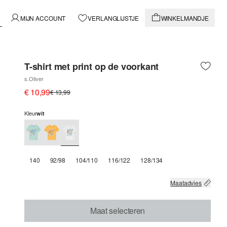
MIJN ACCOUNT
VERLANGLIJSTJE
WINKELMANDJE
T-shirt met print op de voorkant
s.Oliver
€ 10,99
€ 13,99
Kleur
wit
140
92/98
104/110
116/122
128/134
Maatadvies
Maat selecteren