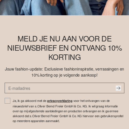
MELD JE NU AAN VOOR DE
NIEUWSBRIEF EN ONTVANG 10%
KORTING
Jouw fashion-update: Exclusieve fashioninspiratie, verrassingen en
10% korting op je volgende aankoop!
Ja, ik ga akkoord met de
voor het ontvangen van de
privacyverklaring
nieuwsbrief van s.Oliver Bernd Freier GmbH & Co. KG. Ik wil graag informatie
over op mij afgestemde aanbiedingen en producten ontvangen en ik ga ermee
akkoord dat s.Oliver Bernd Freier GmbH & Co. KG hiervoor een gebruikersprofiel
op meerdere apparaten aanmaakt.