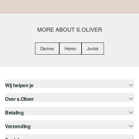
MORE ABOUT S.OLIVER
Dames
Heren
Junior
Wij helpen je
Over s.Oliver
Help - FAQ
Maattabel
Betaling
Nieuwsbrief
Retourneren
s.Oliver Card
Verzending
Koop op rekening
Top categorieën
s.Oliver Group
Creditcard