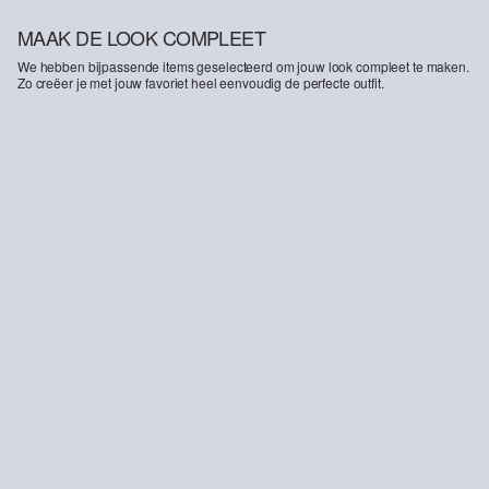
MAAK DE LOOK COMPLEET
We hebben bijpassende items geselecteerd om jouw look compleet te maken.
Zo creëer je met jouw favoriet heel eenvoudig de perfecte outfit.
-45%
Jeans Biggy / Regular Fit / Halfhoog / Wijde pijpen
€ 24,99
€ 45,99