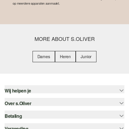
op meerdere apparaten aanmaakt.
MORE ABOUT S.OLIVER
Dames
Heren
Junior
Wij helpen je
Over s.Oliver
Help - FAQ
Maattabel
Betaling
Nieuwsbrief
Retourneren
s.Oliver Card
Verzending
Koop op rekening