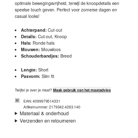
optimale bewegingsvrijheid, terwijl de knoopdetails een
speelse touch geven. Perfect voor zomerse dagen en
casual looks!
Achterpand:
Cut-out
Details:
Cut-out, Knoop
Hals:
Ronde hals
Mouwen:
Mouwloos
Schouderbandjes:
Breed
Lengte:
Short
Pasvorm:
Slim fit
Twijfel je over je maat?
Maak gebruik van het maatadvies
EAN: 4099979514331
Artikelnummer: 2179342.4263.140
Materiaal & onderhoud
Verzenden en retourneren
Stof:
Ribstof
Verzendinformatie
Eigenschap:
Elastisch