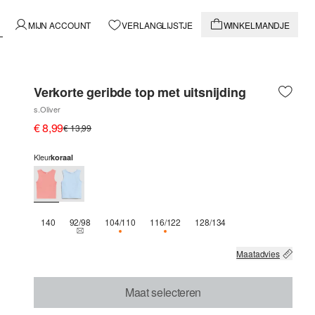
MIJN ACCOUNT
VERLANGLIJSTJE
WINKELMANDJE
Verkorte geribde top met uitsnijding
s.Oliver
€ 8,99
€ 13,99
Kleur
koraal
140
92/98
104/110
116/122
128/134
THIS SIZE IS CURRENTLY OUT OF STOCK
NOG 1 BESCHIKBAAR
NOG 1 BESCHIKBAAR
Maatadvies
Maat selecteren