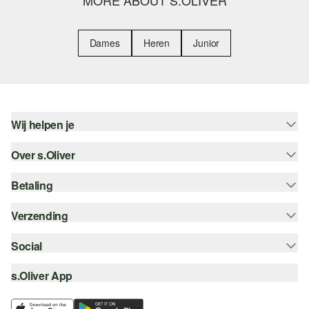
MORE ABOUT S.OLIVER
Dames
Heren
Junior
Wij helpen je
Over s.Oliver
Help - FAQ
Maattabel
Betaling
Nieuwsbrief
Retourneren
s.Oliver Card
Verzending
Koop op rekening
Top categorieën
s.Oliver Group
Creditcard
Social
Track & Trace
Career
PayPal
Post NL
s.Oliver App
instagram
Verlanglijstje
iDeal | Wero
facebook
Duurzaamheid