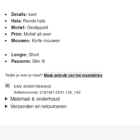
Details:
kant
Hals:
Ronde hals
Motief:
Gestippeld
Print:
Motief all-over
Mouwen:
Korte mouwen
Lengte:
Short
Pasvorm:
Slim fit
Twijfel je over je maat?
Maak gebruik van het maatadvies
EAN: 4099979940642
Artikelnummer: 2181047.02A1.134_140
Materiaal & onderhoud
Verzenden en retourneren
Stof:
Ribstof, Gebreide strepen
Verzendinformatie
Materiaal:
Katoen
Je bestelling wordt binnen 3-5 werkdagen verzonden door Post
NL. De verzendkosten voor een standaardlevering zijn €4,95