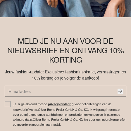
MELD JE NU AAN VOOR DE
NIEUWSBRIEF EN ONTVANG 10%
KORTING
Jouw fashion-update: Exclusieve fashioninspiratie, verrassingen en
10% korting op je volgende aankoop!
Ja, ik ga akkoord met de
voor het ontvangen van de
privacyverklaring
nieuwsbrief van s.Oliver Bernd Freier GmbH & Co. KG. Ik wil graag informatie
over op mij afgestemde aanbiedingen en producten ontvangen en ik ga ermee
akkoord dat s.Oliver Bernd Freier GmbH & Co. KG hiervoor een gebruikersprofiel
op meerdere apparaten aanmaakt.