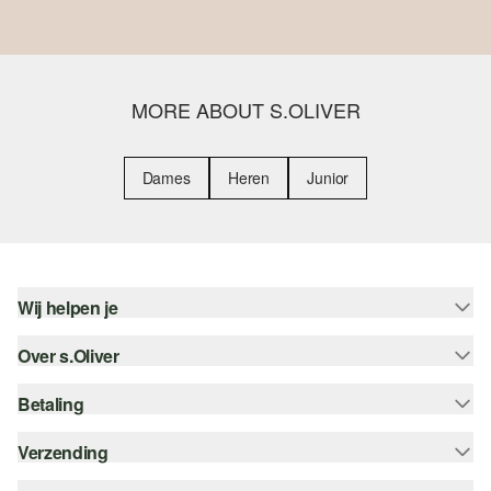
MORE ABOUT S.OLIVER
Dames
Heren
Junior
Wij helpen je
Over s.Oliver
Help - FAQ
Maattabel
Betaling
Nieuwsbrief
Retourneren
s.Oliver Card
Verzending
Koop op rekening
Top categorieën
s.Oliver Group
Creditcard