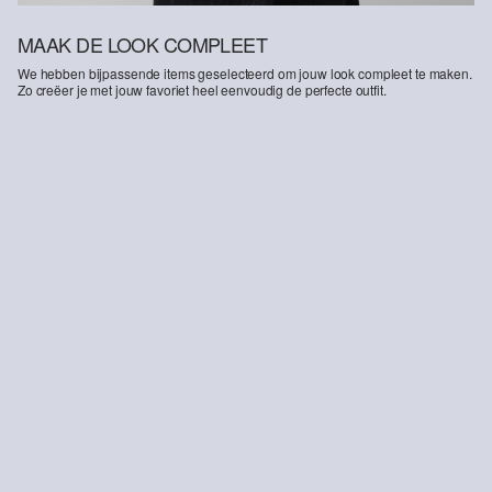
MAAK DE LOOK COMPLEET
We hebben bijpassende items geselecteerd om jouw look compleet te maken.
Zo creëer je met jouw favoriet heel eenvoudig de perfecte outfit.
-45%
-44%
Jeans / normale pasvorm / hoog model / wijduitlopende pijpen / met edelstenen
Knusse trui met kimonomouwen
€ 59,99
€ 109,99
€ 49,99
€ 89,99
€ 