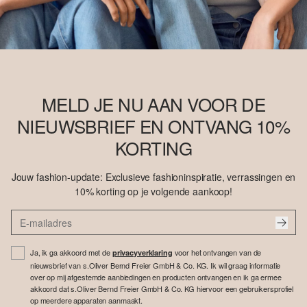
MELD JE NU AAN VOOR DE
NIEUWSBRIEF EN ONTVANG 10%
KORTING
Jouw fashion-update: Exclusieve fashioninspiratie, verrassingen en
10% korting op je volgende aankoop!
Ja, ik ga akkoord met de
voor het ontvangen van de
privacyverklaring
nieuwsbrief van s.Oliver Bernd Freier GmbH & Co. KG. Ik wil graag informatie
over op mij afgestemde aanbiedingen en producten ontvangen en ik ga ermee
akkoord dat s.Oliver Bernd Freier GmbH & Co. KG hiervoor een gebruikersprofiel
op meerdere apparaten aanmaakt.