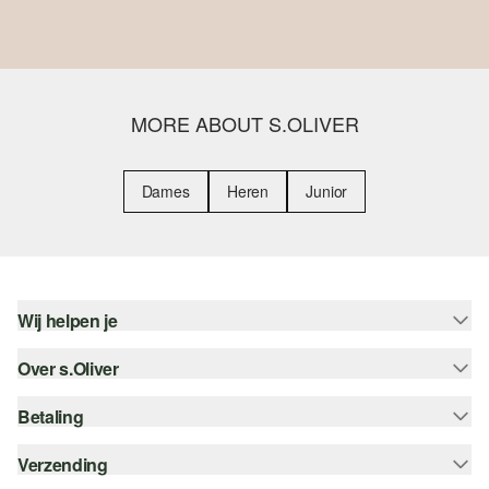
MORE ABOUT S.OLIVER
Dames
Heren
Junior
Wij helpen je
Over s.Oliver
Help - FAQ
Maattabel
Betaling
Nieuwsbrief
Retourneren
s.Oliver Card
Verzending
Koop op rekening
Top categorieën