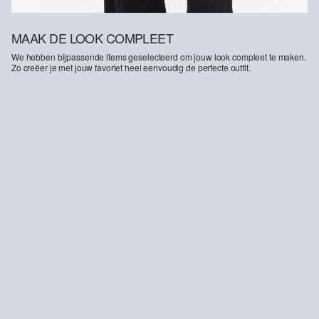
MAAK DE LOOK COMPLEET
We hebben bijpassende items geselecteerd om jouw look compleet te maken.
Zo creëer je met jouw favoriet heel eenvoudig de perfecte outfit.
-15%
Suri jeans / hoog model / wijde pijp / naaddetail
€ 84,99
€ 99,99