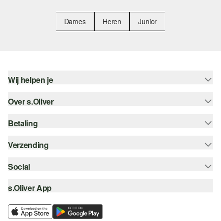
Dames
Heren
Junior
Wij helpen je
Over s.Oliver
Help - FAQ
Maattabel
Betaling
Nieuwsbrief
Retourneren
s.Oliver Card
Verzending
Koop op rekening
Top categorieën
s.Oliver Group
Creditcard
Social
Track & Trace
Career
PayPal
Post NL
s.Oliver App
instagram
Verlanglijstje
iDeal | Wero
facebook
Duurzaamheid
Klarna