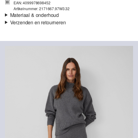
EAN: 4099978698452
Artikelnummer: 2171667.97W3.32
Materiaal & onderhoud
Verzenden en retourneren
Stof:
Knitwear
Verzendinformatie
Eigenschap:
Zacht, Heerlijk zacht, Warm, Elastisch, Zacht
en warm aan de binnenkant
Je bestelling wordt binnen 3-5 werkdagen verzonden door Post
Materiaal:
Katoenmix, Wolmix
NL. De verzendkosten voor een standaardlevering zijn €4,95
Retourneren
Je kunt je artikelen binnen 14 dagen gratis aan ons retourneren.
Als je onze s.Oliver Card hebt, kun je artikelen zelfs binnen 30
dagen gratis retourneren.
Niet bleken met chloor
Niet geschikt voor de droger
Niet heet strijken
Geen chemische reiniging mogelijk
Speciaal wasprogramma 30 °C