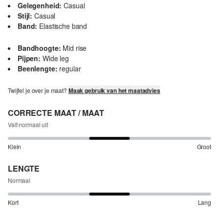
Gelegenheid:
Casual
Stijl:
Casual
Band:
Elastische band
Bandhoogte:
Mid rise
Pijpen:
Wide leg
Beenlengte:
regular
Twijfel je over je maat?
Maak gebruik van het maatadvies
CORRECTE MAAT / MAAT
Valt normaal uit
Klein
Groot
LENGTE
Normaal
Kort
Lang