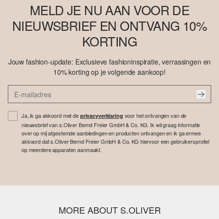
MELD JE NU AAN VOOR DE
NIEUWSBRIEF EN ONTVANG 10%
KORTING
Jouw fashion-update: Exclusieve fashioninspiratie, verrassingen en
10% korting op je volgende aankoop!
Ja, ik ga akkoord met de
voor het ontvangen van de
privacyverklaring
nieuwsbrief van s.Oliver Bernd Freier GmbH & Co. KG. Ik wil graag informatie
over op mij afgestemde aanbiedingen en producten ontvangen en ik ga ermee
akkoord dat s.Oliver Bernd Freier GmbH & Co. KG hiervoor een gebruikersprofiel
op meerdere apparaten aanmaakt.
MORE ABOUT S.OLIVER