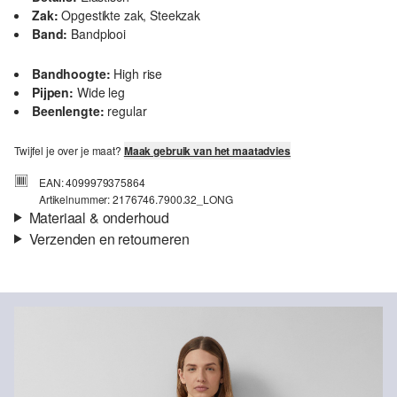
Zak:
Opgestikte zak, Steekzak
Band:
Bandplooi
Bandhoogte:
High rise
Pijpen:
Wide leg
Beenlengte:
regular
Twijfel je over je maat?
Maak gebruik van het maatadvies
EAN: 4099979375864
Artikelnummer: 2176746.7900.32_LONG
Materiaal & onderhoud
Verzenden en retourneren
Materiaal:
Linnen
Verzendinformatie
Je bestelling wordt binnen 3-5 werkdagen verzonden door Post
NL. De verzendkosten voor een standaardlevering zijn €4,95
Retourneren
Niet bleken met chloor