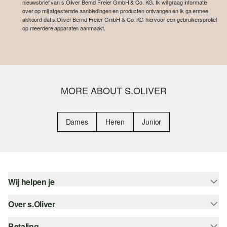
nieuwsbrief van s.Oliver Bernd Freier GmbH & Co. KG. Ik wil graag informatie
over op mij afgestemde aanbiedingen en producten ontvangen en ik ga ermee
akkoord dat s.Oliver Bernd Freier GmbH & Co. KG hiervoor een gebruikersprofiel
op meerdere apparaten aanmaakt.
MORE ABOUT S.OLIVER
Dames
Heren
Junior
Wij helpen je
Over s.Oliver
Help - FAQ
Maattabel
Betaling
Nieuwsbrief