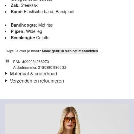
Zak:
Steekzak
Band:
Elastische band, Bandplooi
Bandhoogte:
Mid rise
Pijpen:
Wide leg
Beenlengte:
Culotte
Twijfel je over je maat?
Maak gebruik van het maatadvies
EAN: 4099981266273
Artikelnummer: 2180380.9300.32
Materiaal & onderhoud
Verzenden en retourneren
Stof:
Crêpe
Verzendinformatie
Eigenschap:
Gestructureerd
Materiaal:
Viscosemix
Je bestelling wordt binnen 3-5 werkdagen verzonden door Post
NL. De verzendkosten voor een standaardlevering zijn €4,95
Retourneren