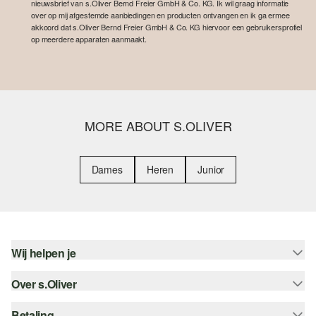
nieuwsbrief van s.Oliver Bernd Freier GmbH & Co. KG. Ik wil graag informatie
over op mij afgestemde aanbiedingen en producten ontvangen en ik ga ermee
akkoord dat s.Oliver Bernd Freier GmbH & Co. KG hiervoor een gebruikersprofiel
op meerdere apparaten aanmaakt.
MORE ABOUT S.OLIVER
Dames
Heren
Junior
Wij helpen je
Over s.Oliver
Help - FAQ
Maattabel
Betaling
Nieuwsbrief