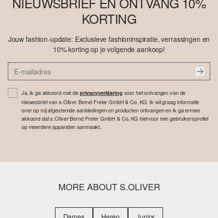
NIEUWSBRIEF EN ONTVANG 10%
KORTING
Jouw fashion-update: Exclusieve fashioninspiratie, verrassingen en
10% korting op je volgende aankoop!
Ja, ik ga akkoord met de
voor het ontvangen van de
privacyverklaring
nieuwsbrief van s.Oliver Bernd Freier GmbH & Co. KG. Ik wil graag informatie
over op mij afgestemde aanbiedingen en producten ontvangen en ik ga ermee
akkoord dat s.Oliver Bernd Freier GmbH & Co. KG hiervoor een gebruikersprofiel
op meerdere apparaten aanmaakt.
MORE ABOUT S.OLIVER
Dames
Heren
Junior