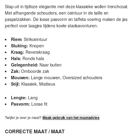
Stap uit in tijdloze elegantie met deze klassieke wollen trenchcoat.
Met afhangende schouders, een ceintuur in de taille en
paspelzakken. De losse pasvorm en taffeta voering maken de jas
perfect voor laagjes tijdens koele stadsavonturen.
Riem:
Strikceintuur
Sluiting:
Knopen
Kraag:
Reverskraag
Hals:
Ronde hals
Gelegenheid:
Naar buiten
Zak:
Omboorde zak
Mouwen:
Lange mouwen, Oversized schouders
Stijl:
Klassiek, Modieus
Lengte:
Lang
Pasvorm:
Loose fit
Twijfel je over je maat?
Maak gebruik van het maatadvies
CORRECTE MAAT / MAAT