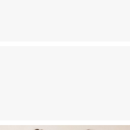
Je kunt je artikelen binnen 14 dagen gratis aan ons retourneren.
Als je onze s.Oliver Card hebt, kun je artikelen zelfs binnen 30
dagen gratis retourneren.
Niet bleken met chloor
Niet geschikt voor de droger
Niet strijken
Niet wassen
Chemische reiniging met perchloorethyleen op het
fijnwasprogramma