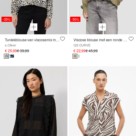
-35%
-50%
Tuniekblouse van viscosemix met all-over print
Viscose blouse met een ronde halslijn
s.Oliver
QS CURVE
€ 25,99
€ 39,99
€ 22,99
€ 45,99