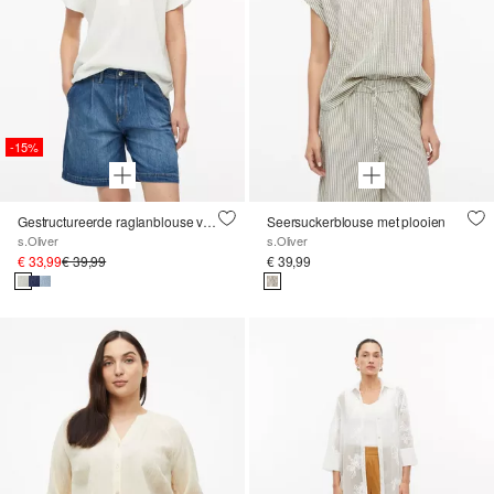
-15%
Gestructureerde raglanblouse van een viscosemix
Seersuckerblouse met plooien
s.Oliver
s.Oliver
€ 33,99
€ 39,99
€ 39,99