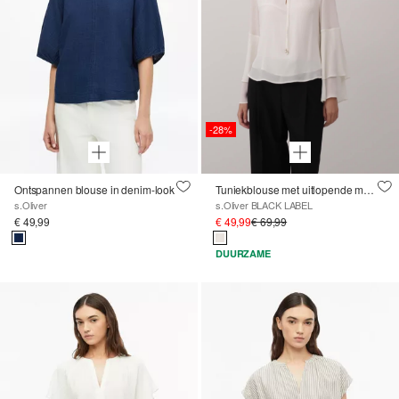
-28%
Ontspannen blouse in denim-look
Tuniekblouse met uitlopende mouwen
s.Oliver
s.Oliver BLACK LABEL
€ 49,99
€ 49,99
€ 69,99
DUURZAME