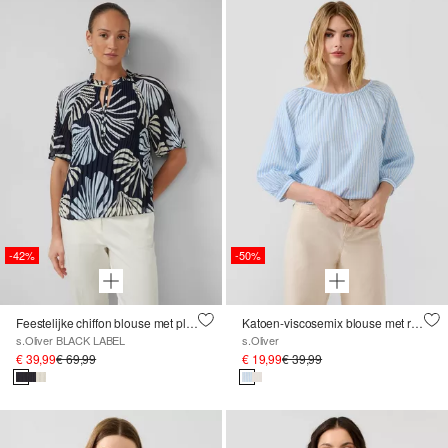
-42%
-50%
Feestelijke chiffon blouse met plooien en ruches
Katoen-viscosemix blouse met rimpels
s.Oliver BLACK LABEL
s.Oliver
€ 39,99
€ 69,99
€ 19,99
€ 39,99