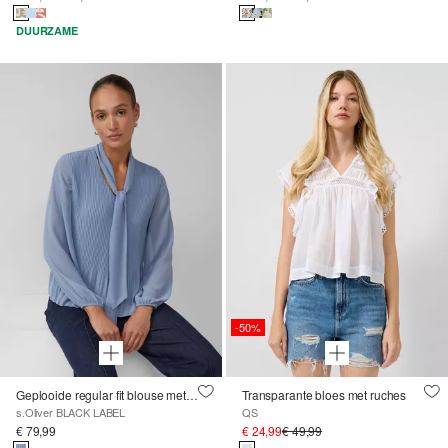
DUURZAME
-50%
Geplooide regular fit blouse met opstaande kraag en striklint
Transparante bloes met ruches
s.Oliver BLACK LABEL
QS
€ 79,99
€ 24,99
€ 49,99