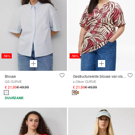
-56%
-56%
Blouse
Gestructureerde blouse van viscosemix met all-over print
QS CURVE
s.Oliver CURVE
€ 21,99
€ 49,99
€ 21,99
€ 49,99
DUURZAME