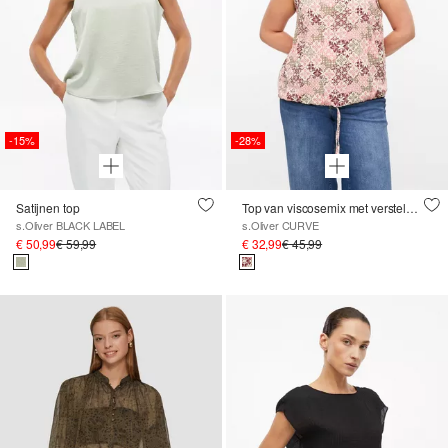
-15%
-28%
Satijnen top
Top van viscosemix met verstelbare tailleband
s.Oliver BLACK LABEL
s.Oliver CURVE
€ 50,99
€ 59,99
€ 32,99
€ 45,99