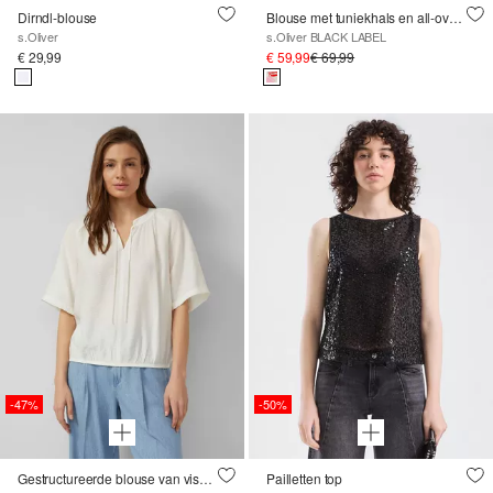
Dirndl-blouse
Blouse met tuniekhals en all-over print
s.Oliver
s.Oliver BLACK LABEL
€ 29,99
€ 59,99
€ 69,99
-47%
-50%
Gestructureerde blouse van viscosemix in een O-vorm
Pailletten top