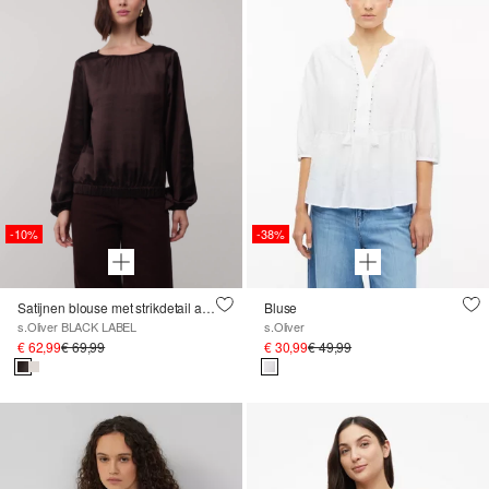
-10%
-38%
Satijnen blouse met strikdetail aan de zoom
Bluse
s.Oliver BLACK LABEL
s.Oliver
€ 62,99
€ 69,99
€ 30,99
€ 49,99