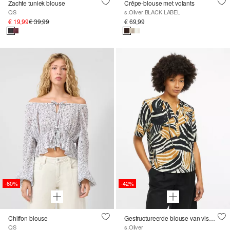
Zachte tuniek blouse
Crêpe-blouse met volants
QS
s.Oliver BLACK LABEL
€ 19,99
€ 39,99
€ 69,99
-60%
-42%
Chiffon blouse
Gestructureerde blouse van viscosemix met rimpels
QS
s.Oliver