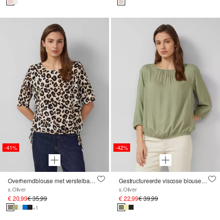
-41%
-42%
Overhemdblouse met verstelbare zoom
Gestructureerde viscose blouse met gerimpelde details
s.Oliver
s.Oliver
€ 20,99
€ 35,99
€ 22,99
€ 39,99
+1