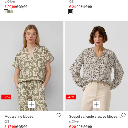
s.Oliver
QS
€ 20,99
€ 39,99
€ 24,99
€ 49,99
-50%
-47%
Mousseline blouse
Soepel vallende viscose blouse met all-over print
QS
s.Oliver
€ 17,99
€ 35,99
€ 20,99
€ 39,99