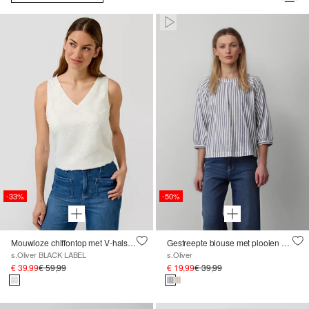
Paused • Muted
-33%
-50%
Mouwloze chiffontop met V-hals en bloemenpatroon
Gestreepte blouse met plooien en een strik
s.Oliver BLACK LABEL
s.Oliver
€ 39,99
€ 59,99
€ 19,99
€ 39,99