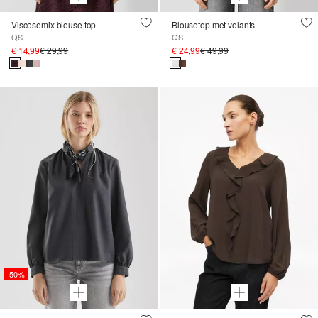
Viscosemix blouse top
Blousetop met volants
QS
QS
€ 14,99
€ 29,99
€ 24,99
€ 49,99
-50%