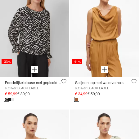
-33%
-41%
Feestelijke blouse met geplooide mouwen
Satijnen top met watervalhals
s.Oliver BLACK LABEL
s.Oliver BLACK LABEL
€ 59,99
€ 89,99
€ 34,99
€ 59,99