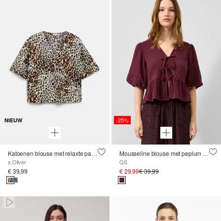
-25%
NIEUW
Katoenen blouse met relaxte pasvorm
Mousseline blouse met peplum en ballonmouwen
s.Oliver
QS
€ 39,99
€ 29,99
€ 39,99
Paused • Muted