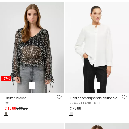
-57%
Chiffon blouse
Licht doorschijnende chiffonblouse met plissé-details
QS
s.Oliver BLACK LABEL
€ 16,99
€ 39,99
€ 79,99