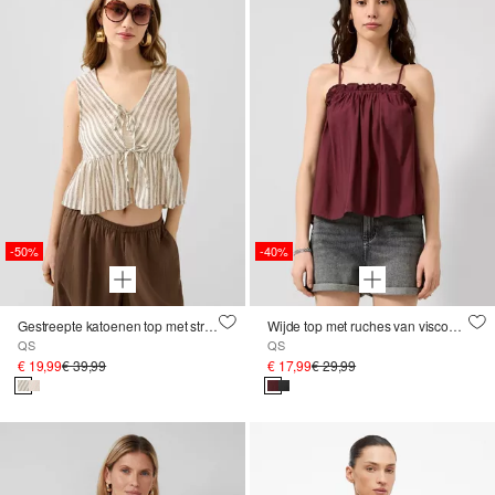
-50%
-40%
Gestreepte katoenen top met strikdetail
Wijde top met ruches van viscosemix
QS
QS
€ 19,99
€ 39,99
€ 17,99
€ 29,99