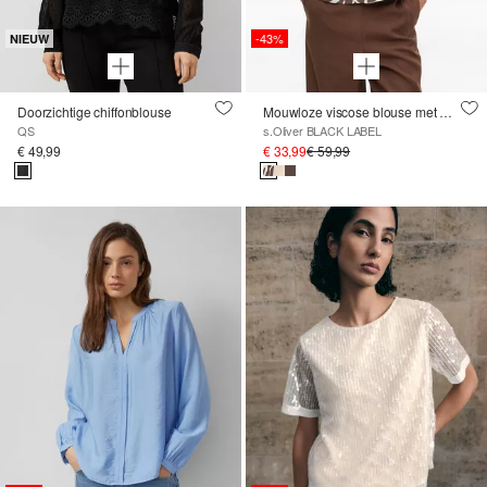
-43%
NIEUW
Doorzichtige chiffonblouse
Mouwloze viscose blouse met V-halslijn
QS
s.Oliver BLACK LABEL
€ 49,99
€ 33,99
€ 59,99