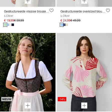
Gestructureerde viscose blouse met gerimpelde details
Gestructureerde oversized blouse van een viscose-mix
s.Oliver
s.Oliver
€ 19,99
€ 39,99
€ 24,99
€ 49,99
-14%
NIEUW