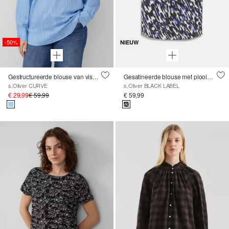
-50%
NIEUW
Gestructureerde blouse van viscosemix in een ontspannen pasvorm
Gesatineerde blouse met plooidetail en knoopsluiting
s.Oliver CURVE
s.Oliver BLACK LABEL
€ 29,99
€ 59,99
€ 59,99