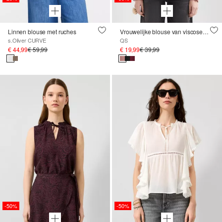
Linnen blouse met ruches
Vrouwelijke blouse van viscose met smokdetail
s.Oliver CURVE
QS
€ 44,99
€ 59,99
€ 19,99
€ 39,99
-50%
-50%