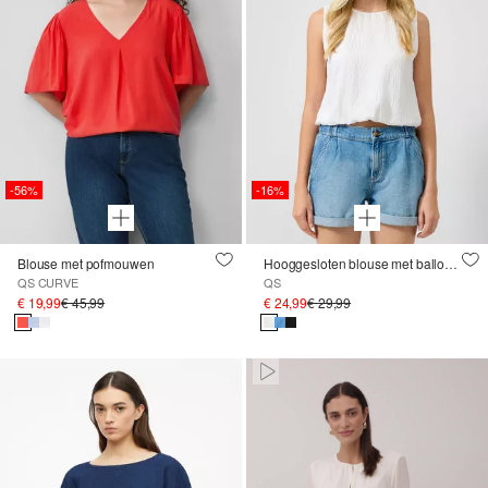
-56%
-16%
Blouse met pofmouwen
Hooggesloten blouse met ballonzoom
QS CURVE
QS
€ 19,99
€ 45,99
€ 24,99
€ 29,99
Paused • Muted