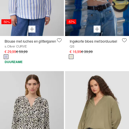
-50%
-57%
Blouse met ruches en glittergaren
Ingekorte bloes met borduursel
s.Oliver CURVE
QS
€ 29,99
€ 59,99
€ 16,99
€ 39,99
DUURZAME