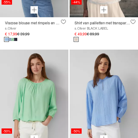
-55%
-44%
Viscose blouse met rimpels en all-over print
Shirt van pailletten met transparante mouwen en ronde halslijn
s.Oliver
s.Oliver BLACK LABEL
€ 17,99
€ 39,99
€ 49,99
€ 89,99
-50%
-50%