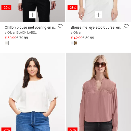
-25%
-28%
Chiffon blouse met voering en plooidetail op de kraag
Blouse met eyeletborduursel en ballonmouwen
s.Oliver BLACK LABEL
s.Oliver
€ 59,99
€ 79,99
€ 42,99
€ 59,99
-25%
-50%