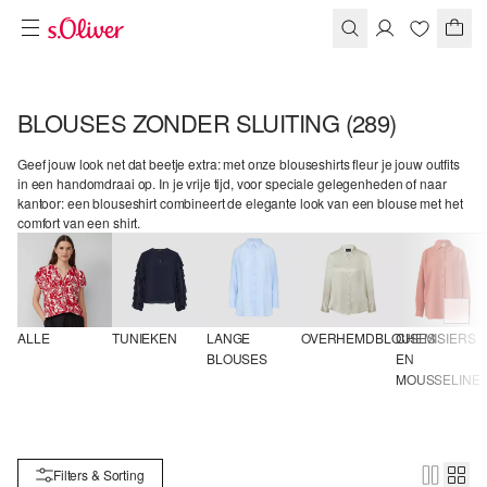
BLOUSES ZONDER SLUITING
(289)
Geef jouw look net dat beetje extra: met onze blouseshirts fleur je jouw outfits
in een handomdraai op. In je vrije tijd, voor speciale gelegenheden of naar
kantoor: een blouseshirt combineert de elegante look van een blouse met het
comfort van een shirt.
ALLE
TUNIEKEN
LANGE 
OVERHEMDBLOUSES
CHEMISIERS 
BLOUSES
EN 
MOUSSELINE
Filters & Sorting