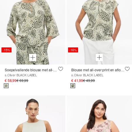
-15%
-16%
Soepelvallende blouse met all-over print en uitsnijding
Blouse met all-over print en aflopende schouders
s.Oliver BLACK LABEL
s.Oliver BLACK LABEL
€ 58,99
€ 69,99
€ 41,99
€ 49,99