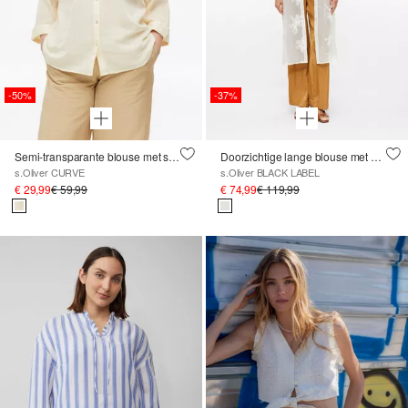
-50%
-37%
Semi-transparante blouse met structuur
Doorzichtige lange blouse met borduursel
s.Oliver CURVE
s.Oliver BLACK LABEL
€ 29,99
€ 59,99
€ 74,99
€ 119,99