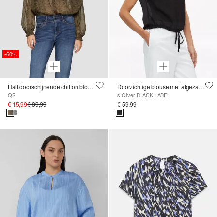
-60%
Half doorschijnende chiffon blouse met pofmouwen
Doorzichtige blouse met afgezakte schouders en strikband
QS
s.Oliver BLACK LABEL
€ 15,99
€ 39,99
€ 59,99