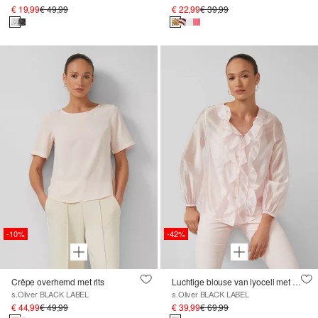
€ 19,99
€ 49,99
€ 22,99
€ 39,99
-10%
-42%
Crêpe overhemd met rits
Luchtige blouse van lyocell met volants
s.Oliver BLACK LABEL
s.Oliver BLACK LABEL
€ 44,99
€ 49,99
€ 39,99
€ 69,99