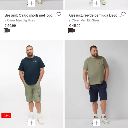
Bestand: Cargo shorts met logodetails
Gestructureerde bermuda Detroit / Relaxed Fit / Mid Rise
s.Oliver Men Big Sizes
s.Oliver Men Big Sizes
€ 59,99
€ 45,99
-28%