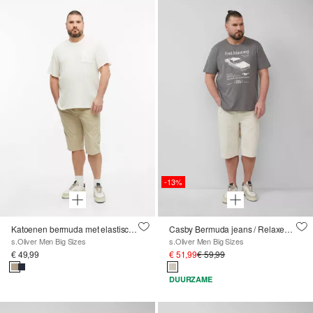
-13%
Katoenen bermuda met elastische tailleband
Casby Bermuda jeans / Relaxed fit / Halfhoog
s.Oliver Men Big Sizes
s.Oliver Men Big Sizes
€ 49,99
€ 51,99
€ 59,99
DUURZAME