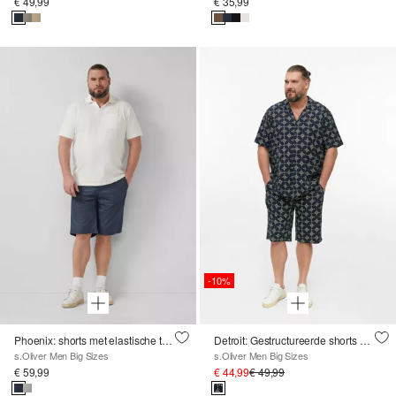
€ 49,99
€ 35,99
-10%
Phoenix: shorts met elastische tailleband en trekkoord
Detroit: Gestructureerde shorts met een all-over print
s.Oliver Men Big Sizes
s.Oliver Men Big Sizes
€ 59,99
€ 44,99
€ 49,99