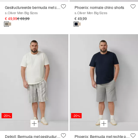
Gestructureerde bermuda met cargozakken
Phoenix: normale chino shorts
s.Oliver Men Big Sizes
s.Oliver Men Big Sizes
€ 49,99
€ 69,99
€ 49,99
-20%
-20%
Detroit: Bermuda met gestructureerde strepen en trekkoord
Phoenix: Bermuda met rechte pijp en structuur