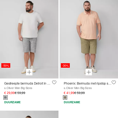
-50%
-30%
Gestreepte bermuda Detroit in een relaxed fit
Phoenix: Bermuda met ripstop structuur in arbeidersstijl
s.Oliver Men Big Sizes
s.Oliver Men Big Sizes
€ 29,99
€ 59,99
€ 41,99
€ 59,99
DUURZAME
DUURZAME