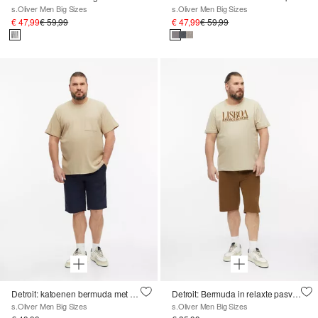
s.Oliver Men Big Sizes
s.Oliver Men Big Sizes
€ 47,99
€ 59,99
€ 47,99
€ 59,99
Detroit: katoenen bermuda met elastische tailleband
Detroit: Bermuda in relaxte pasvorm
s.Oliver Men Big Sizes
s.Oliver Men Big Sizes