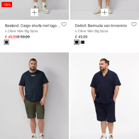
-16%
Bestand: Cargo shorts met logodetails in een relaxte pasvorm
Detroit: Bermuda van linnenmix
s.Oliver Men Big Sizes
s.Oliver Men Big Sizes
€ 49,99
€ 59,99
€ 49,99