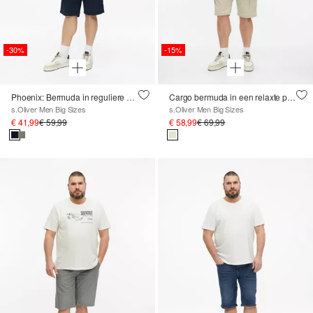
-30%
-15%
Phoenix: Bermuda in reguliere pasvorm met ceintuur van textiel
Cargo bermuda in een relaxte pasvorm met een elastische tailleband
s.Oliver Men Big Sizes
s.Oliver Men Big Sizes
€ 41,99
€ 59,99
€ 58,99
€ 69,99