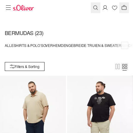
BERMUDAS
(23)
ALLE
SHIRTS & POLO’S
OVERHEMDEN
GEBREIDE TRUIEN & SWEATERS
JACK
Filters & Sorting