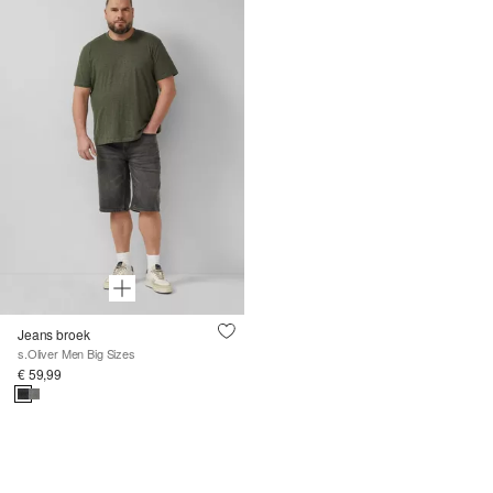
Jeans broek
s.Oliver Men Big Sizes
€ 59,99