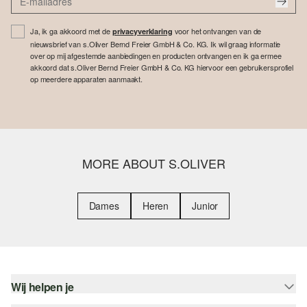
Ja, ik ga akkoord met de
voor het ontvangen van de
privacyverklaring
nieuwsbrief van s.Oliver Bernd Freier GmbH & Co. KG. Ik wil graag informatie
over op mij afgestemde aanbiedingen en producten ontvangen en ik ga ermee
akkoord dat s.Oliver Bernd Freier GmbH & Co. KG hiervoor een gebruikersprofiel
op meerdere apparaten aanmaakt.
MORE ABOUT S.OLIVER
Dames
Heren
Junior
Wij helpen je