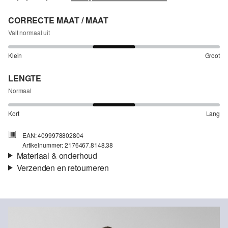
CORRECTE MAAT / MAAT
Valt normaal uit
Klein
Groot
LENGTE
Normaal
Kort
Lang
EAN: 4099978802804
Artikelnummer: 2176467.8148.38
Materiaal & onderhoud
Verzenden en retourneren
Verzendinformatie
Je bestelling wordt binnen 3-5 werkdagen verzonden door Post
NL. De verzendkosten voor een standaardlevering zijn €4,95