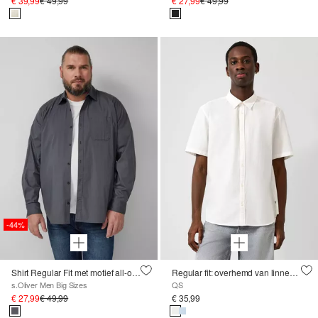
€ 39,99
€ 49,99
€ 27,99
€ 49,99
-44%
Shirt Regular Fit met motief all-over en Kent-kraag
Regular fit: overhemd van linnenmix
s.Oliver Men Big Sizes
QS
€ 27,99
€ 49,99
€ 35,99