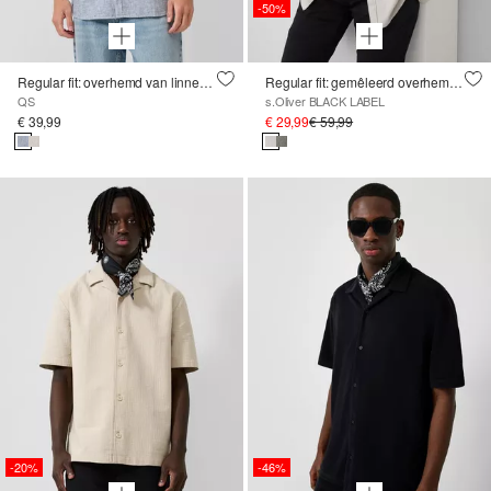
-50%
Regular fit: overhemd van linnenmix
Regular fit: gemêleerd overhemd met korte mouwen van een linnenmix
QS
s.Oliver BLACK LABEL
€ 39,99
€ 29,99
€ 59,99
-20%
-46%