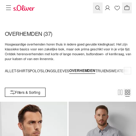
OVERHEMDEN
(37)
Hoogwaardige overhemden horen thuis in iedere goed gevulde kledingkast. Het zijn
klassieke basics voor een zakelijke look, maar ook prima geschikt voor in je vrije tijd.
Ontdek herenoverhemden met korte of lange mouwen, buttondown- of kentkraag, van
puur katoen of van een linnenmix.
OVERHEMDEN
ALLE
T-SHIRTS
POLO'S
LONGSLEEVES
TRUIEN
SWEATERS
Filters & Sorting