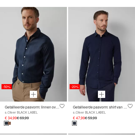
-50%
-20%
Getailleerde pasvorm: linnen overhemd met lange mouwen en een elegante glans
Getailleerde pasvorm: shirt van eersteklas jersey
s.Oliver BLACK LABEL
s.Oliver BLACK LABEL
€ 34,99
€ 69,99
€ 47,99
€ 59,99