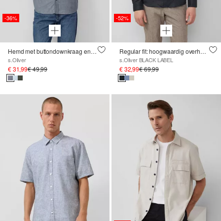
-36%
-52%
Hemd met buttondownkraag en zachte stof
Regular fit: hoogwaardig overhemd van puur linnen
s.Oliver
s.Oliver BLACK LABEL
€ 31,99
€ 49,99
€ 32,99
€ 69,99