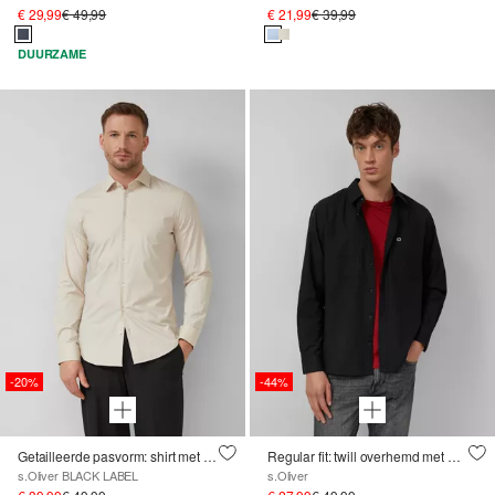
€ 29,99
€ 49,99
€ 21,99
€ 39,99
DUURZAME
-20%
-44%
Getailleerde pasvorm: shirt met lange mouwen in comfortstretch
Regular fit: twill overhemd met Kent kraag en borstzakken
s.Oliver BLACK LABEL
s.Oliver