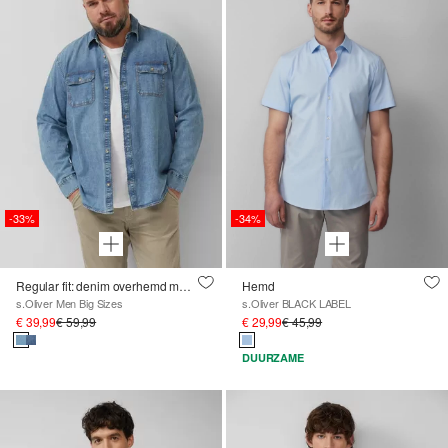
-33%
-34%
Regular fit: denim overhemd met lange mouwen van puur katoen
Hemd
s.Oliver Men Big Sizes
s.Oliver BLACK LABEL
€ 39,99
€ 59,99
€ 29,99
€ 45,99
DUURZAME