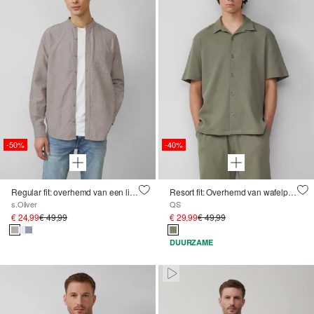
-50%
-40%
Regular fit: overhemd van een linnenmix met opstaande kraag
Resort fit: Overhemd van wafelpiqué
s.Oliver
QS
€ 24,99
€ 49,99
€ 29,99
€ 49,99
DUURZAME
Paused • Muted