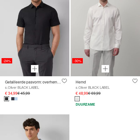
-24%
-30%
Getailleerde pasvorm: overhemd met korte mouwen van stretchkatoen met Kent-kraag
Hemd
s.Oliver BLACK LABEL
s.Oliver BLACK LABEL
€ 34,99
€ 45,99
€ 48,99
€ 69,99
DUURZAME