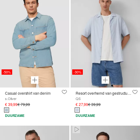
-50%
-30%
Casual overshirt van denim
Resort overhemd van gestructureerde stof met seersucker effect
s.Oliver
QS
€ 39,99
€ 79,99
€ 27,99
€ 39,99
DUURZAME
DUURZAME
Paused • Muted