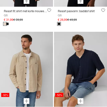
Resort fit: shirt met korte mouwen en structuur
Resort pasvorm: badstof shirt
QS
QS
€ 31,99
€ 39,99
€ 26,99
€ 49,99
-32%
-52%