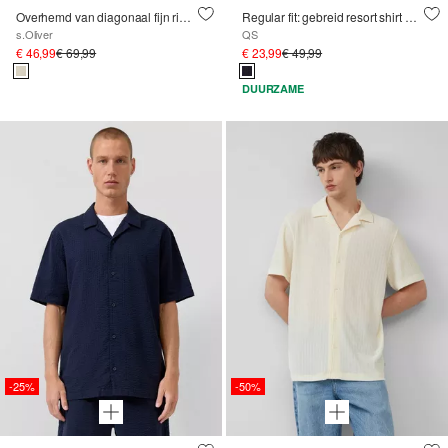
Overhemd van diagonaal fijn ribfluweel
Regular fit: gebreid resort shirt met structuur
s.Oliver
QS
€ 46,99
€ 69,99
€ 23,99
€ 49,99
DUURZAME
-25%
-50%