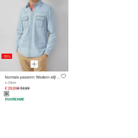
-50%
Normale pasvorm: Western-stijl denim overhemd
s.Oliver
€ 29,99
€ 59,99
DUURZAME