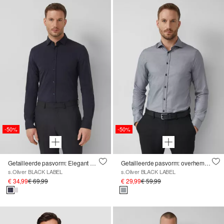
-50%
-50%
Getailleerde pasvorm: Elegant overhemd met lange mouwen van fijne jersey
Getailleerde pasvorm: overhemd met lange mouwen en een fijn geweven structuur
s.Oliver BLACK LABEL
s.Oliver BLACK LABEL
€ 34,99
€ 69,99
€ 29,99
€ 59,99