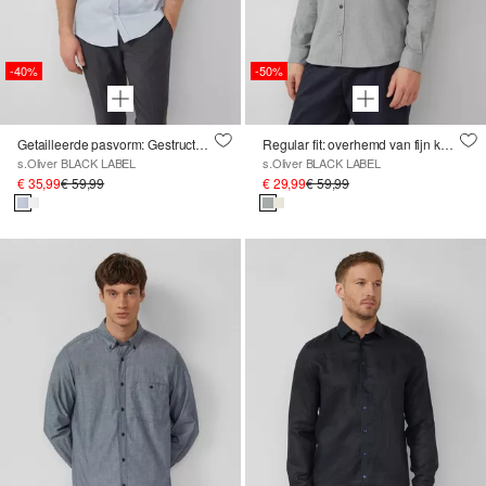
-40%
-50%
Getailleerde pasvorm: Gestructureerd overhemd met korte mouwen van stretchkatoen
Regular fit: overhemd van fijn katoenflanel
s.Oliver BLACK LABEL
s.Oliver BLACK LABEL
€ 35,99
€ 59,99
€ 29,99
€ 59,99