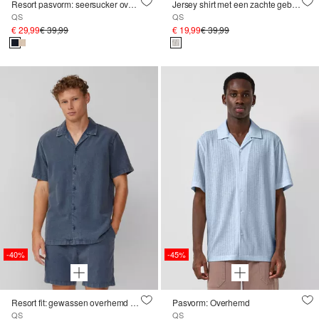
Resort pasvorm: seersucker overhemd
Jersey shirt met een zachte gebreide textuur
QS
QS
€ 29,99
€ 39,99
€ 19,99
€ 39,99
-40%
-45%
Resort fit: gewassen overhemd van gestructureerde stof
Pasvorm: Overhemd
QS
QS