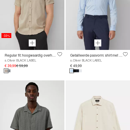
-33%
Regular fit: hoogwaardig overhemd met korte mouwen van een linnenmix
Getailleerde pasvorm: shirt met lange mouwen in comfortstretch
s.Oliver BLACK LABEL
s.Oliver BLACK LABEL
€ 39,99
€ 59,99
€ 49,99