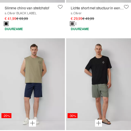
Slimme chino van stretchstof
Lichte short met structuur in een relaxed fit
s.Oliver BLACK LABEL
s.Oliver
€ 41,99
€ 69,99
€ 29,99
€ 49,99
DUURZAME
DUURZAME
-20%
-30%