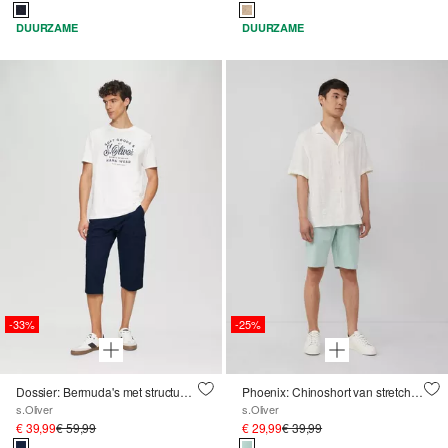
DUURZAME
DUURZAME
-33%
-25%
Dossier: Bermuda's met structuur en 3/4 lengte in een relaxte pasvorm
Phoenix: Chinoshort van stretchkatoen
s.Oliver
s.Oliver
€ 39,99
€ 59,99
€ 29,99
€ 39,99