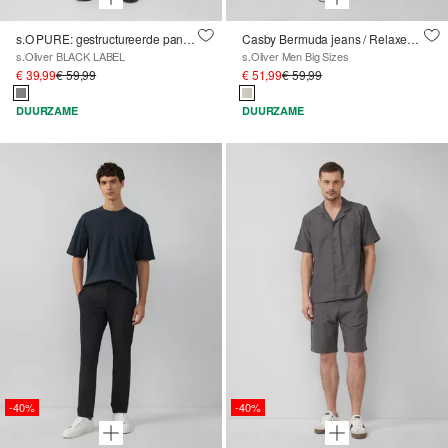
s.O PURE: gestructureerde pantalon in een slim fit
Casby Bermuda jeans / Relaxed fit / Halfhoog
s.Oliver BLACK LABEL
s.Oliver Men Big Sizes
€ 39,99
€ 59,99
€ 51,99
€ 59,99
DUURZAME
DUURZAME
-40%
-40%