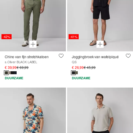
-42%
-41%
Chino van fijn stretchkatoen
Joggingbroek van wafelpiqué
s.Oliver BLACK LABEL
QS
€ 39,99
€ 69,99
€ 26,99
€ 45,99
DUURZAME
DUURZAME