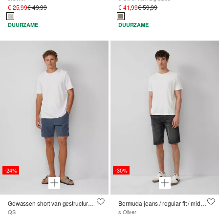
€ 25,99
€ 49,99
€ 41,99
€ 59,99
DUURZAME
DUURZAME
-24%
-30%
Gewassen short van gestructureerde stof
Bermuda jeans / regular fit / mid rise / straight leg
QS
s.Oliver