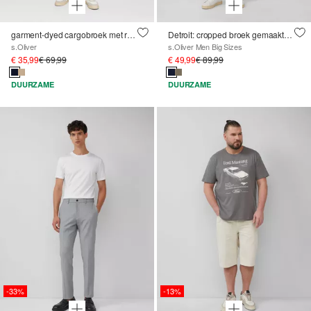
garment-dyed cargobroek met rechte pijpen
Detroit: cropped broek gemaakt van een linnenmix in een relaxte pasvorm
s.Oliver
s.Oliver Men Big Sizes
€ 35,99
€ 69,99
€ 49,99
€ 89,99
DUURZAME
DUURZAME
-33%
-13%