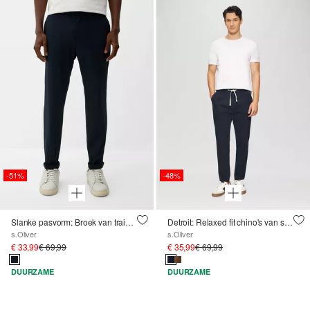
-51%
-48%
Slanke pasvorm: Broek van trainingsstof gemaakt van stretch jersey
Detroit: Relaxed fit chino's van stretch katoen
s.Oliver
s.Oliver
€ 33,99
€ 69,99
€ 35,99
€ 69,99
DUURZAME
DUURZAME