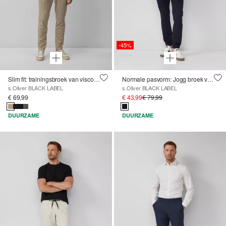
-45%
Slim fit: trainingsbroek van viscosemix
Normale pasvorm: Jogg broek van stretch geweven stof
s.Oliver BLACK LABEL
s.Oliver BLACK LABEL
€ 69,99
€ 43,99
€ 79,99
DUURZAME
DUURZAME