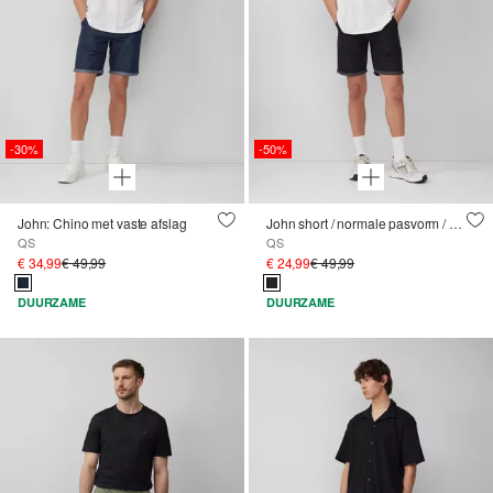
-30%
-50%
John: Chino met vaste afslag
John short / normale pasvorm / halfhoog / vaste omslag
QS
QS
€ 34,99
€ 49,99
€ 24,99
€ 49,99
DUURZAME
DUURZAME