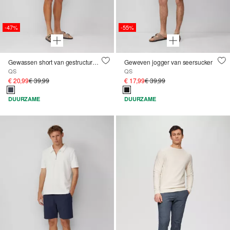
-47%
-55%
Gewassen short van gestructureerde jersey
Geweven jogger van seersucker
QS
QS
€ 20,99
€ 39,99
€ 17,99
€ 39,99
DUURZAME
DUURZAME