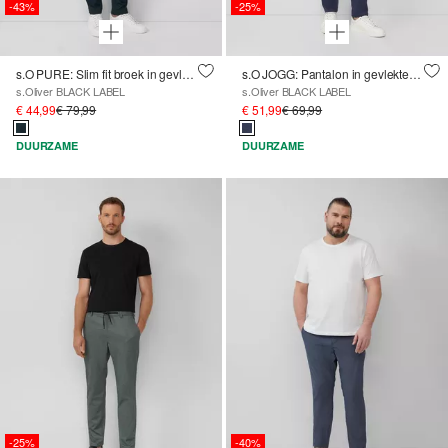
-43%
-25%
s.O PURE: Slim fit broek in gevlekte stretch keperstof
s.O JOGG: Pantalon in gevlekte piquéjersey
s.Oliver BLACK LABEL
s.Oliver BLACK LABEL
€ 44,99
€ 79,99
€ 51,99
€ 69,99
DUURZAME
DUURZAME
-25%
-40%