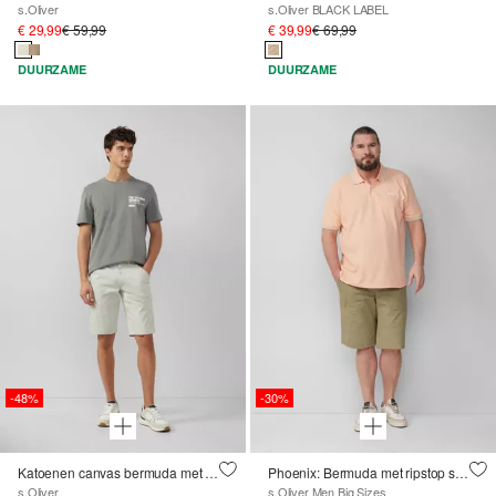
s.Oliver
s.Oliver BLACK LABEL
€ 29,99
€ 59,99
€ 39,99
€ 69,99
DUURZAME
DUURZAME
-48%
-30%
Katoenen canvas bermuda met stikseldetails
Phoenix: Bermuda met ripstop structuur in arbeidersstijl
s.Oliver
s.Oliver Men Big Sizes