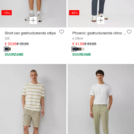
-13%
-40%
Short van gestructureerde crêpe
Phoenix: gestructureerde chino met elastische band
QS
s.Oliver
€ 30,99
€ 35,99
€ 41,99
€ 69,99
DUURZAME
DUURZAME