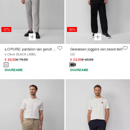
-37%
-50%
s.O PURE: pantalon van geruit elastisch weefsel
Gewassen joggers van zware twill
s.Oliver BLACK LABEL
QS
€ 49,99
€ 79,99
€ 24,99
€ 49,99
DUURZAME
DUURZAME