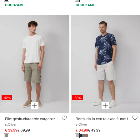
DUURZAME
DUURZAME
-42%
-30%
File: gestructureerde cargobermuda met een relaxed fit
Bermuda in een relaxed fit met fijn motief en elastische band
s.Oliver
s.Oliver
€ 39,99
€ 69,99
€ 34,99
€ 49,99