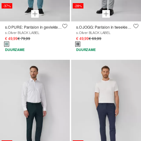
-37%
-28%
s.O PURE: Pantalon in gevlekte stretch keperstof
s.O JOGG: Pantalon in tweekleurige piquéjersey
s.Oliver BLACK LABEL
s.Oliver BLACK LABEL
€ 49,99
€ 79,99
€ 49,99
€ 69,99
DUURZAME
DUURZAME