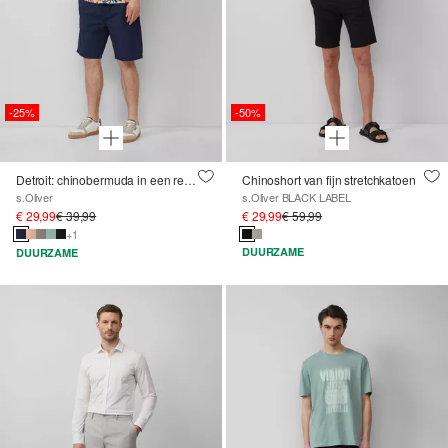
-25%
-50%
Detroit: chinobermuda in een relaxed fit met elastische band
Chinoshort van fijn stretchkatoen
s.Oliver
s.Oliver BLACK LABEL
€ 29,99
€ 39,99
€ 29,99
€ 59,99
+1
DUURZAME
DUURZAME