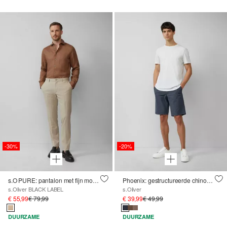
-30%
-20%
s.O PURE: pantalon met fijn motief
Phoenix: gestructureerde chinoshort met elastische band
s.Oliver BLACK LABEL
s.Oliver
€ 55,99
€ 79,99
€ 39,99
€ 49,99
DUURZAME
DUURZAME