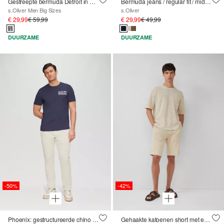
Gestreepte bermuda Detroit in een relaxed fit
Bermuda jeans / regular fit / mid rise
s.Oliver Men Big Sizes
s.Oliver
€ 29,99
€ 59,99
€ 29,99
€ 49,99
DUURZAME
DUURZAME
-50%
-42%
Phoenix: gestructureerde chino in een regular fit
Gehaakte katoenen short met een relaxed fit