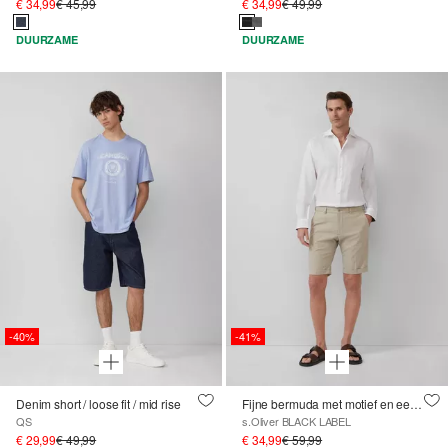
€ 34,99
€ 45,99
€ 34,99
€ 49,99
DUURZAME
DUURZAME
-40%
-41%
Denim short / loose fit / mid rise
Fijne bermuda met motief en een regular fit
QS
s.Oliver BLACK LABEL
€ 29,99
€ 49,99
€ 34,99
€ 59,99