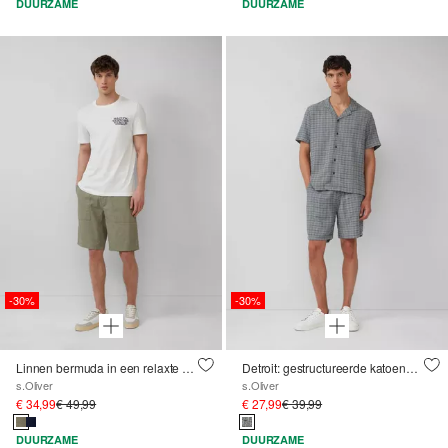
DUURZAME
DUURZAME
-30%
-30%
Linnen bermuda in een relaxte pasvorm
Detroit: gestructureerde katoenen short in een relaxed fit
s.Oliver
s.Oliver
€ 34,99
€ 49,99
€ 27,99
€ 39,99
DUURZAME
DUURZAME