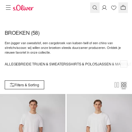
BROEKEN
(58)
Een jogger van sweatstof, een cargobroek van katoen-twill of een chino van
stretchviscose: wij willen onze broeken steeds duurzamer produceren. Ontdek je
nieuwe favoriet in onze collectie.
ALLE
GEBREIDE TRUIEN & SWEATERS
SHIRTS & POLO'S
JASSEN & MANTELS
Filters & Sorting