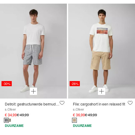
-30%
-26%
Detroit: gestructureerde bermuda in een relaxed fit
File: cargoshort in een relaxed fit
s.Oliver
s.Oliver
€ 34,99
€ 49,99
€ 36,99
€ 49,99
DUURZAME
DUURZAME