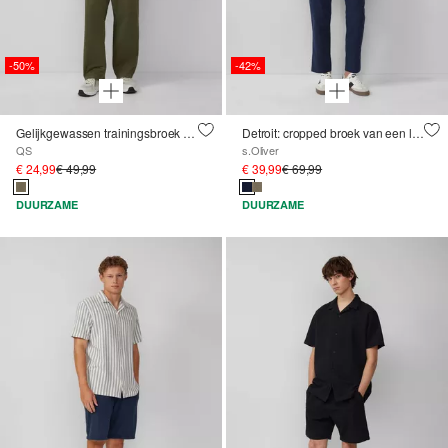
-50%
-42%
Gelijkgewassen trainingsbroek van katoenen keperstof
Detroit: cropped broek van een linnenmix in een relaxed fit
QS
s.Oliver
€ 24,99
€ 49,99
€ 39,99
€ 69,99
DUURZAME
DUURZAME