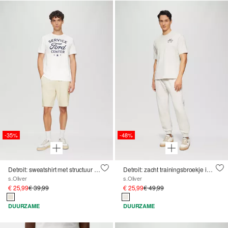
-35%
-48%
Detroit: sweatshirt met structuur Bermuda's in een relaxte pasvorm
Detroit: zacht trainingsbroekje in een relaxte pasvorm
s.Oliver
s.Oliver
€ 25,99
€ 39,99
€ 25,99
€ 49,99
DUURZAME
DUURZAME