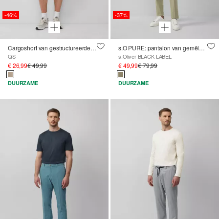
-46%
-37%
Cargoshort van gestructureerde stof
s.O PURE: pantalon van gemêleerd elastisch materiaal
QS
s.Oliver BLACK LABEL
€ 26,99
€ 49,99
€ 49,99
€ 79,99
DUURZAME
DUURZAME