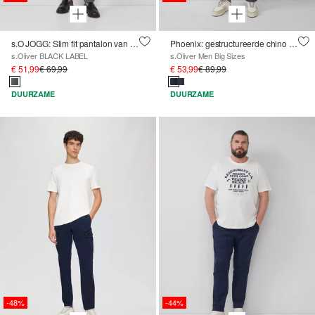
s.O JOGG: Slim fit pantalon van fijn gedessineerde interlockjersey
Phoenix: gestructureerde chino met elastische band
s.Oliver BLACK LABEL
s.Oliver Men Big Sizes
€ 51,99
€ 69,99
€ 53,99
€ 89,99
DUURZAME
DUURZAME
-48%
-44%