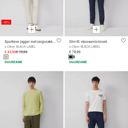
-45%
Sportieve jogger met cargozakken van stretchjersey
Slim fit: viscosemix broek
s.Oliver BLACK LABEL
s.Oliver BLACK LABEL
€ 43,99
€ 79,99
€ 79,99
DUURZAME
DUURZAME