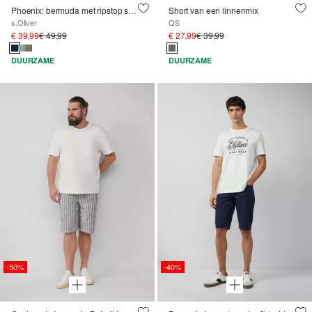
Phoenix: bermuda met ripstop structuur in worker-stijl
Short van een linnenmix
s.Oliver
QS
€ 39,99
€ 49,99
€ 27,99
€ 39,99
DUURZAME
DUURZAME
-50%
-40%