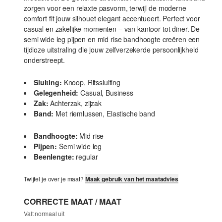
zorgen voor een relaxte pasvorm, terwijl de moderne
comfort fit jouw silhouet elegant accentueert. Perfect voor
casual en zakelijke momenten – van kantoor tot diner. De
semi wide leg pijpen en mid rise bandhoogte creëren een
tijdloze uitstraling die jouw zelfverzekerde persoonlijkheid
onderstreept.
Sluiting:
Knoop, Ritssluiting
Gelegenheid:
Casual, Business
Zak:
Achterzak, zijzak
Band:
Met riemlussen, Elastische band
Bandhoogte:
Mid rise
Pijpen:
Semi wide leg
Beenlengte:
regular
Twijfel je over je maat?
Maak gebruik van het maatadvies
CORRECTE MAAT / MAAT
Valt normaal uit