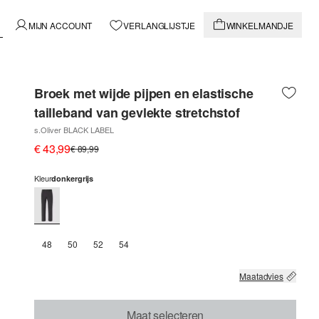
MIJN ACCOUNT
VERLANGLIJSTJE
WINKELMANDJE
Broek met wijde pijpen en elastische
tailleband van gevlekte stretchstof
s.Oliver BLACK LABEL
€ 43,99
€ 89,99
Kleur
donkergrijs
48
50
52
54
Maatadvies
Maat selecteren