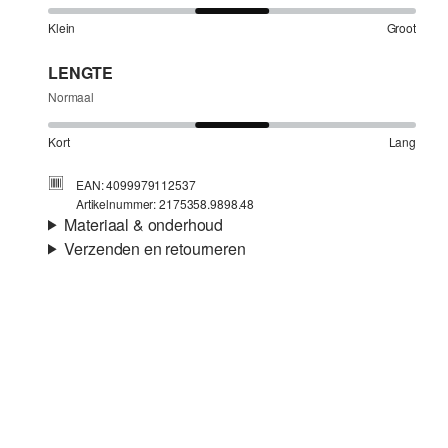
Klein
Groot
LENGTE
Normaal
Kort
Lang
EAN: 4099979112537
Artikelnummer: 2175358.9898.48
Materiaal & onderhoud
Verzenden en retourneren
Stof:
Weefsel
Verzendinformatie
Eigenschap:
Licht elastisch
Materiaal:
Viscosemix, Polyestermix
Je bestelling wordt binnen 3-5 werkdagen verzonden door
Post NL. De verzendkosten voor een standaardlevering zijn
€4,95
Retourneren