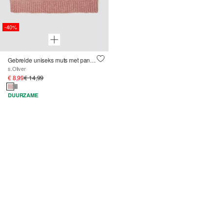
-40%
Gebreide uniseks muts met pandamotief
s.Oliver
€ 8,99
€ 14,99
DUURZAME