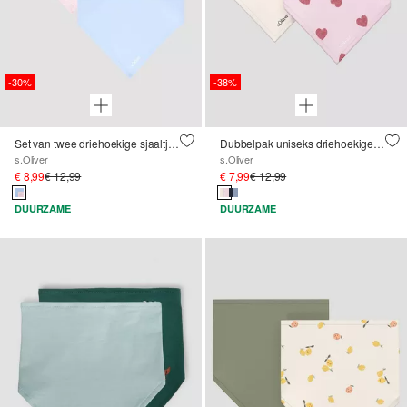
-30%
-38%
Set van twee driehoekige sjaaltjes van katoen
Dubbelpak uniseks driehoekige sjaals met drukknopen
s.Oliver
s.Oliver
€ 8,99
€ 12,99
€ 7,99
€ 12,99
DUURZAME
DUURZAME