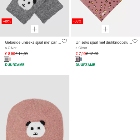
-40%
-38%
Gebreide uniseks sjaal met pandamotief
Uniseks sjaal met drukknoopsluiting in een dubbele verpakking
s.Oliver
s.Oliver
€ 8,99
€ 14,99
€ 7,99
€ 12,99
DUURZAME
DUURZAME