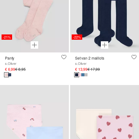
-21%
-22%
Panty
Set van 2 maillots
s.Oliver
s.Oliver
€ 6,99
€ 8,95
€ 13,99
€ 17,99