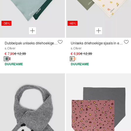
-38%
-46%
Dubbelpak uniseks driehoekige sjaals
Uniseks driehoekige sjaals in een dubbele verpakking
s.Oliver
s.Oliver
€ 7,99
€ 12,99
€ 6,99
€ 12,99
DUURZAME
DUURZAME