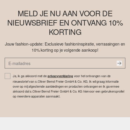
MELD JE NU AAN VOOR DE
NIEUWSBRIEF EN ONTVANG 10%
KORTING
Jouw fashion-update: Exclusieve fashioninspiratie, verrassingen en
10% korting op je volgende aankoop!
Ja, ik ga akkoord met de
voor het ontvangen van de
privacyverklaring
nieuwsbrief van s.Oliver Bernd Freier GmbH & Co. KG. Ik wil graag informatie
over op mij afgestemde aanbiedingen en producten ontvangen en ik ga ermee
akkoord dat s.Oliver Bernd Freier GmbH & Co. KG hiervoor een gebruikersprofiel
op meerdere apparaten aanmaakt.