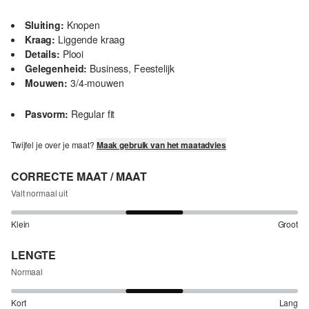
Sluiting:
Knopen
Kraag:
Liggende kraag
Details:
Plooi
Gelegenheid:
Business, Feestelijk
Mouwen:
3/4-mouwen
Pasvorm:
Regular fit
Twijfel je over je maat?
Maak gebruik van het maatadvies
CORRECTE MAAT / MAAT
Valt normaal uit
Klein
Groot
LENGTE
Normaal
Kort
Lang