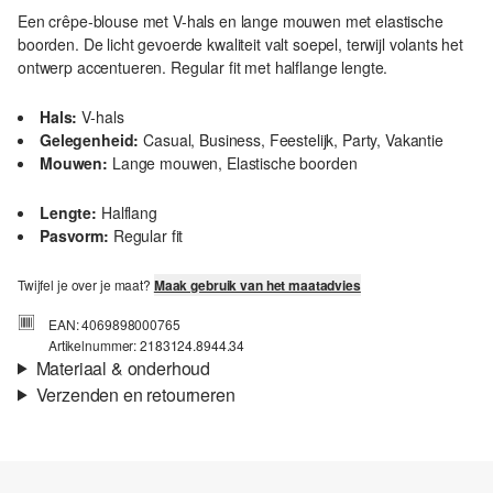
Een crêpe-blouse met V-hals en lange mouwen met elastische
boorden. De licht gevoerde kwaliteit valt soepel, terwijl volants het
ontwerp accentueren. Regular fit met halflange lengte.
Hals:
V-hals
Gelegenheid:
Casual, Business, Feestelijk, Party, Vakantie
Mouwen:
Lange mouwen, Elastische boorden
Lengte:
Halflang
Pasvorm:
Regular fit
Twijfel je over je maat?
Maak gebruik van het maatadvies
EAN: 4069898000765
Artikelnummer: 2183124.8944.34
Materiaal & onderhoud
Verzenden en retourneren
Stof:
Weefsel, Chiffon
Verzendinformatie
Voering:
Licht gevoerd
Je bestelling wordt binnen 3-5 werkdagen verzonden door Post