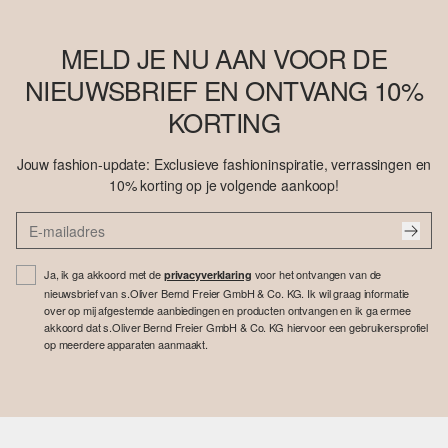
MELD JE NU AAN VOOR DE
NIEUWSBRIEF EN ONTVANG 10%
KORTING
Jouw fashion-update: Exclusieve fashioninspiratie, verrassingen en
10% korting op je volgende aankoop!
Ja, ik ga akkoord met de
voor het ontvangen van de
privacyverklaring
nieuwsbrief van s.Oliver Bernd Freier GmbH & Co. KG. Ik wil graag informatie
over op mij afgestemde aanbiedingen en producten ontvangen en ik ga ermee
akkoord dat s.Oliver Bernd Freier GmbH & Co. KG hiervoor een gebruikersprofiel
op meerdere apparaten aanmaakt.