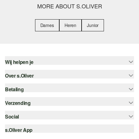
MORE ABOUT S.OLIVER
Dames
Heren
Junior
Wij helpen je
Over s.Oliver
Help - FAQ
Maattabel
Betaling
Nieuwsbrief
Retourneren
s.Oliver Card
Verzending
Koop op rekening
Top categorieën
s.Oliver Group
Creditcard
Social
Track & Trace
Career
PayPal
Post NL
s.Oliver App
instagram
Verlanglijstje
iDeal | Wero