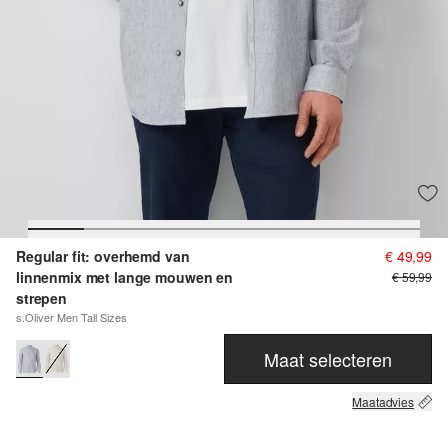
Regular fit: overhemd van
€ 49,99
linnenmix met lange mouwen en
€ 59,99
strepen
s.Oliver Men Tall Sizes
Maat selecteren
Maatadvies