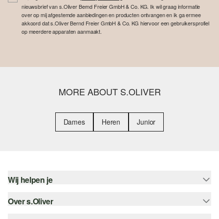
nieuwsbrief van s.Oliver Bernd Freier GmbH & Co. KG. Ik wil graag informatie
over op mij afgestemde aanbiedingen en producten ontvangen en ik ga ermee
akkoord dat s.Oliver Bernd Freier GmbH & Co. KG hiervoor een gebruikersprofiel
op meerdere apparaten aanmaakt.
MORE ABOUT S.OLIVER
Dames
Heren
Junior
Wij helpen je
Over s.Oliver
Help - FAQ
Maattabel