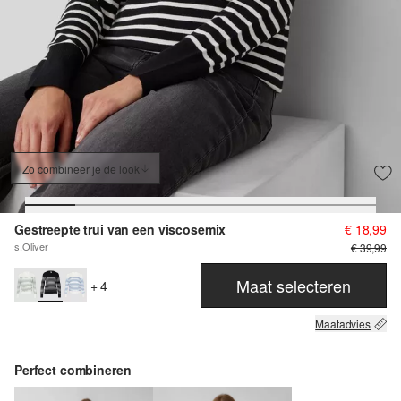
Zo combineer je de look
Gestreepte trui van een viscosemix
€ 18,99
s.Oliver
€ 39,99
Maat selecteren
+ 4
Maatadvies
Perfect combineren