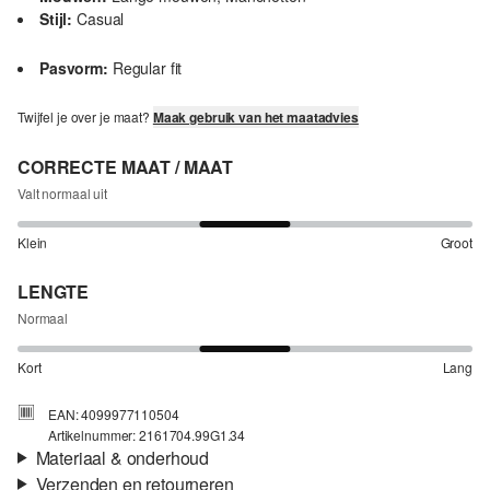
Stijl:
Casual
Pasvorm:
Regular fit
Twijfel je over je maat?
Maak gebruik van het maatadvies
CORRECTE MAAT / MAAT
Valt normaal uit
Klein
Groot
LENGTE
Normaal
Kort
Lang
EAN: 4099977110504
Artikelnummer: 2161704.99G1.34
Materiaal & onderhoud
Verzenden en retourneren