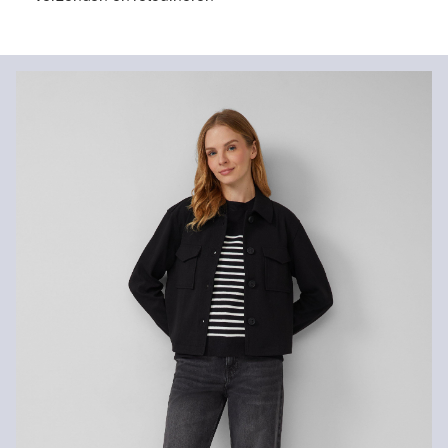
Stof:
Fijn breisel, Gebreide strepen
Verzendinformatie
Eigenschap:
Zacht, Warm, Fijn, Elastisch, Zacht en warm
aan de binnenkant, Glad
Je bestelling wordt binnen 3-5 werkdagen verzonden door Post
Materiaal:
Viscosemix
NL. De verzendkosten voor een standaardlevering zijn €4,95
Retourneren
Je kunt je artikelen binnen 14 dagen gratis aan ons retourneren.
Als je onze s.Oliver Card hebt, kun je artikelen zelfs binnen 30
Niet bleken met chloor
dagen gratis retourneren.
Niet geschikt voor de droger
Fijnwasprogramma 30 °C
Niet heet strijken
Geen chemische reiniging mogelijk