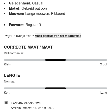
Gelegenheid:
Casual
Motief:
Gebreid patroon
Mouwen:
Lange mouwen, Ribboord
Pasvorm:
Regular fit
Twijfel je over je maat?
Maak gebruik van het maatadvies
CORRECTE MAAT / MAAT
Valt normaal uit
Klein
Groot
LENGTE
Normaal
Kort
Lang
EAN: 4099977956928
Artikelnummer: 2168815.9999.S