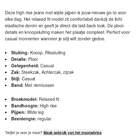
Deze high rise jeans met wijde pijpen is jouw nieuwe go-to voor
elke dag. Het relaxed fit model zit comfortabel dankzij de licht
elastische denim en geeft je direct die laid-back look. De plooi-
details en knoopsluiting maken het plaatje compleet. Perfect voor
casual momenten wanneer je stijl wilt zonder gedoe.
Sluiting:
Knoop, Ritssluiting
Details:
Plooi
Gelegenheid:
Casual
Zak:
Steekzak, Achterzak, zijzak
Stijl:
Casual
Band:
Met riemlussen
Broekmodel:
Relaxed fit
Bandhoogte:
High rise
Pijpen:
Wide leg
Beenlengte:
regular
Twijfel je over je maat?
Maak gebruik van het maatadvies