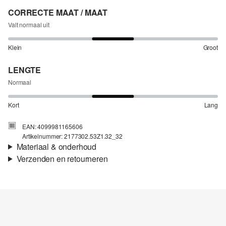
CORRECTE MAAT / MAAT
Valt normaal uit
Klein
Groot
LENGTE
Normaal
Kort
Lang
EAN: 4099981165606
Artikelnummer: 2177302.53Z1.32_32
Materiaal & onderhoud
Verzenden en retourneren
Stof:
Denim
Verzendinformatie
Eigenschap:
Licht elastisch
Materiaal:
Katoenmix
Je bestelling wordt binnen 3-5 werkdagen verzonden door Post
NL. De verzendkosten voor een standaardlevering zijn €4,95