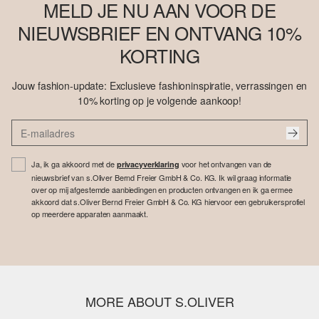
MELD JE NU AAN VOOR DE
NIEUWSBRIEF EN ONTVANG 10%
KORTING
Jouw fashion-update: Exclusieve fashioninspiratie, verrassingen en
10% korting op je volgende aankoop!
Ja, ik ga akkoord met de
voor het ontvangen van de
privacyverklaring
nieuwsbrief van s.Oliver Bernd Freier GmbH & Co. KG. Ik wil graag informatie
over op mij afgestemde aanbiedingen en producten ontvangen en ik ga ermee
akkoord dat s.Oliver Bernd Freier GmbH & Co. KG hiervoor een gebruikersprofiel
op meerdere apparaten aanmaakt.
MORE ABOUT S.OLIVER