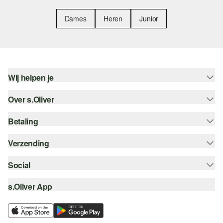
Dames
Heren
Junior
Wij helpen je
Over s.Oliver
Help - FAQ
Maattabel
Betaling
Nieuwsbrief
Retourneren
s.Oliver Card
Verzending
Koop op rekening
Top categorieën
s.Oliver Group
Creditcard
Social
Track & Trace
Career
PayPal
Post NL
s.Oliver App
instagram
Verlanglijstje
iDeal | Wero
facebook
Duurzaamheid
Klarna
pinterest