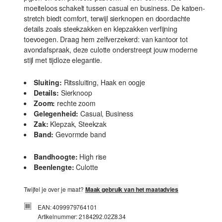
moeiteloos schakelt tussen casual en business. De katoen-
stretch biedt comfort, terwijl sierknopen en doordachte
details zoals steekzakken en klepzakken verfijning
toevoegen. Draag hem zelfverzekerd: van kantoor tot
avondafspraak, deze culotte onderstreept jouw moderne
stijl met tijdloze elegantie.
Sluiting:
Ritssluiting, Haak en oogje
Details:
Sierknoop
Zoom:
rechte zoom
Gelegenheid:
Casual, Business
Zak:
Klepzak, Steekzak
Band:
Gevormde band
Bandhoogte:
High rise
Beenlengte:
Culotte
Twijfel je over je maat?
Maak gebruik van het maatadvies
EAN: 4099979764101
Artikelnummer: 2184292.02Z8.34