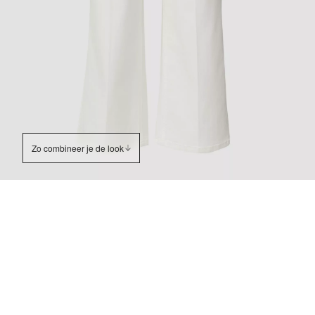
Zo combineer je de look