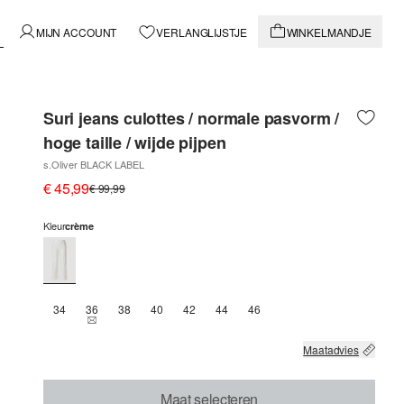
MIJN ACCOUNT
VERLANGLIJSTJE
WINKELMANDJE
Suri jeans culottes / normale pasvorm /
hoge taille / wijde pijpen
s.Oliver BLACK LABEL
€ 45,99
€ 99,99
Kleur
crème
34
36
38
40
42
44
46
THIS SIZE IS CURRENTLY OUT OF STOCK
Maatadvies
Maat selecteren