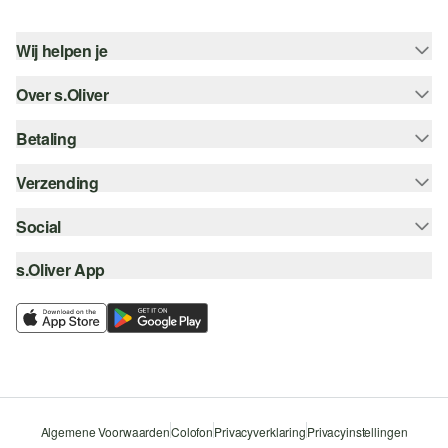
Wij helpen je
Over s.Oliver
Help - FAQ
Maattabel
Betaling
Nieuwsbrief
Retourneren
s.Oliver Card
Verzending
Koop op rekening
Top categorieën
s.Oliver Group
Creditcard
Social
Track & Trace
Career
PayPal
Post NL
s.Oliver App
instagram
Verlanglijstje
iDeal | Wero
facebook
Duurzaamheid
Klarna
pinterest
Storefinder
Beveiligde SSL-Verbinding
youtube
Algemene Voorwaarden
Colofon
Privacyverklaring
Privacyinstellingen