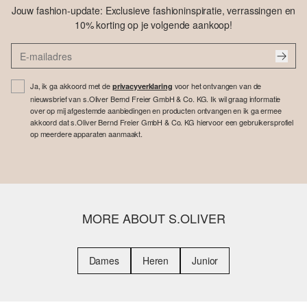
Jouw fashion-update: Exclusieve fashioninspiratie, verrassingen en
10% korting op je volgende aankoop!
Ja, ik ga akkoord met de
voor het ontvangen van de
privacyverklaring
nieuwsbrief van s.Oliver Bernd Freier GmbH & Co. KG. Ik wil graag informatie
over op mij afgestemde aanbiedingen en producten ontvangen en ik ga ermee
akkoord dat s.Oliver Bernd Freier GmbH & Co. KG hiervoor een gebruikersprofiel
op meerdere apparaten aanmaakt.
MORE ABOUT S.OLIVER
Dames
Heren
Junior