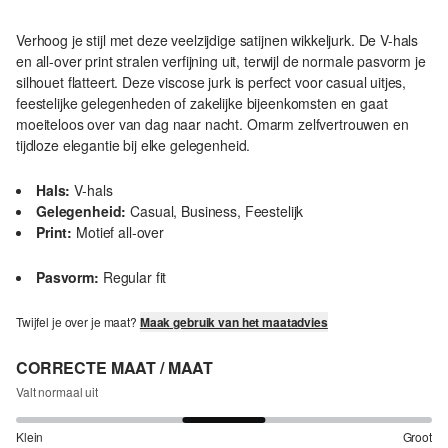
Verhoog je stijl met deze veelzijdige satijnen wikkeljurk. De V-hals
en all-over print stralen verfijning uit, terwijl de normale pasvorm je
silhouet flatteert. Deze viscose jurk is perfect voor casual uitjes,
feestelijke gelegenheden of zakelijke bijeenkomsten en gaat
moeiteloos over van dag naar nacht. Omarm zelfvertrouwen en
tijdloze elegantie bij elke gelegenheid.
Hals:
V-hals
Gelegenheid:
Casual, Business, Feestelijk
Print:
Motief all-over
Pasvorm:
Regular fit
Twijfel je over je maat?
Maak gebruik van het maatadvies
CORRECTE MAAT / MAAT
Valt normaal uit
Klein
Groot