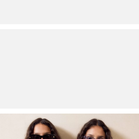
dagen gratis retourneren.
Chemische reiniging met perchloorethyleen op het
fijnwasprogramma