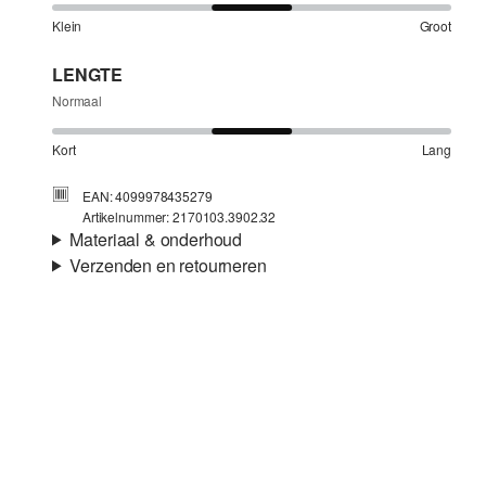
Klein
Groot
LENGTE
Normaal
Kort
Lang
EAN: 4099978435279
Artikelnummer: 2170103.3902.32
Materiaal & onderhoud
Verzenden en retourneren
Stof:
Scuba
Verzendinformatie
Eigenschap:
Zacht, Glad
Voering:
Ongevoerd
Je bestelling wordt binnen 3-5 werkdagen verzonden door
Materiaal:
Viscosemix
Post NL. De verzendkosten voor een standaardlevering zijn
€4,95
Retourneren