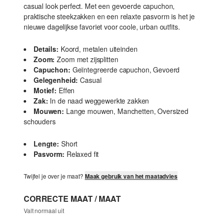
casual look perfect. Met een gevoerde capuchon,
praktische steekzakken en een relaxte pasvorm is het je
nieuwe dagelijkse favoriet voor coole, urban outfits.
Details:
Koord, metalen uiteinden
Zoom:
Zoom met zijsplitten
Capuchon:
Geïntegreerde capuchon, Gevoerd
Gelegenheid:
Casual
Motief:
Effen
Zak:
In de naad weggewerkte zakken
Mouwen:
Lange mouwen, Manchetten, Oversized
schouders
Lengte:
Short
Pasvorm:
Relaxed fit
Twijfel je over je maat?
Maak gebruik van het maatadvies
CORRECTE MAAT / MAAT
Valt normaal uit