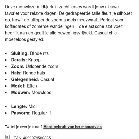
Deze mouwloze midi-jurk in zacht jersey wordt jouw nieuwe
favoriet voor relaxte dagen. De gedrapeerde taille fleurt je silhouet
op, terwijl de uitlopende zoom speels meezwaait. Perfect voor
koffiedates of zomerse wandelingen – de elastische stof voelt
heerlijk aan en geeft je alle bewegingsvrijheid. Casual chic,
moeiteloos gestyled.
Sluiting:
Blinde rits
Details:
Knoop
Zoom:
Uitlopende zoom
Hals:
Ronde hals
Gelegenheid:
Casual
Motief:
Effen
Mouwen:
Mouwloos
Lengte:
Midi
Pasvorm:
Regular fit
Twijfel je over je maat?
Maak gebruik van het maatadvies
EAN: 4099979560895