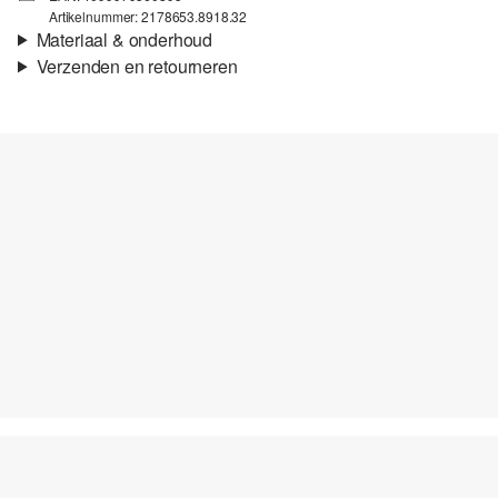
Artikelnummer: 2178653.8918.32
Materiaal & onderhoud
Verzenden en retourneren
Stof:
Jersey
Verzendinformatie
Eigenschap:
Zacht, Elastisch
Voering:
Ongevoerd
Je bestelling wordt binnen 3-5 werkdagen verzonden door Post
Materiaal:
Katoenmix
NL. De verzendkosten voor een standaardlevering zijn €4,95
Retourneren
Je kunt je artikelen binnen 14 dagen gratis aan ons retourneren.
Als je onze s.Oliver Card hebt, kun je artikelen zelfs binnen 30
Niet bleken met chloor
dagen gratis retourneren.
Niet geschikt voor de droger
Fijnwasprogramma 30 °C
Niet heet strijken
Geen chemische reiniging mogelijk