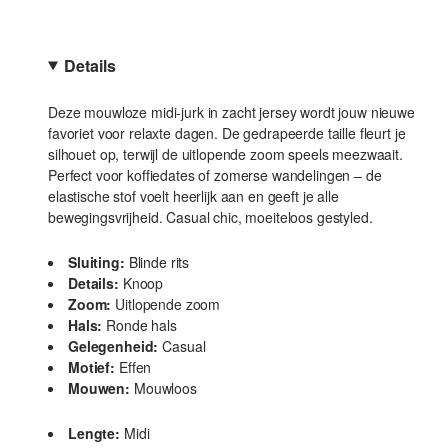
Details
Deze mouwloze midi-jurk in zacht jersey wordt jouw nieuwe
favoriet voor relaxte dagen. De gedrapeerde taille fleurt je
silhouet op, terwijl de uitlopende zoom speels meezwaait.
Perfect voor koffiedates of zomerse wandelingen – de
elastische stof voelt heerlijk aan en geeft je alle
bewegingsvrijheid. Casual chic, moeiteloos gestyled.
Sluiting:
Blinde rits
Details:
Knoop
Zoom:
Uitlopende zoom
Hals:
Ronde hals
Gelegenheid:
Casual
Motief:
Effen
Mouwen:
Mouwloos
Lengte:
Midi