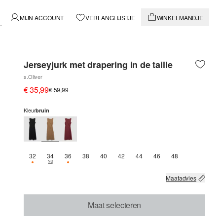
MIJN ACCOUNT
VERLANGLIJSTJE
WINKELMANDJE
Jerseyjurk met drapering in de taille
s.Oliver
€ 35,99
€ 59,99
Kleur
bruin
32
34
36
38
40
42
44
46
48
NOG 1 BESCHIKBAAR
THIS SIZE IS CURRENTLY OUT OF STOCK
NOG 1 BESCHIKBAAR
Maatadvies
Maat selecteren