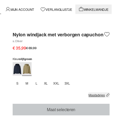
MIJN ACCOUNT
VERLANGLIJSTJE
WINKELMANDJE
Nylon windjack met verborgen capuchon
s.Oliver
€ 35,99
€ 89,99
Kleur
olijfgroen
S
M
L
XL
XXL
3XL
Maatadvies
Maat selecteren