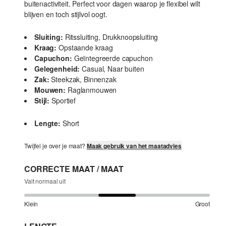
buitenactiviteit. Perfect voor dagen waarop je flexibel wilt
blijven en toch stijlvol oogt.
Sluiting:
Ritssluiting, Drukknoopsluiting
Kraag:
Opstaande kraag
Capuchon:
Geïntegreerde capuchon
Gelegenheid:
Casual, Naar buiten
Zak:
Steekzak, Binnenzak
Mouwen:
Raglanmouwen
Stijl:
Sportief
Lengte:
Short
Twijfel je over je maat?
Maak gebruik van het maatadvies
CORRECTE MAAT / MAAT
Valt normaal uit
Klein
Groot