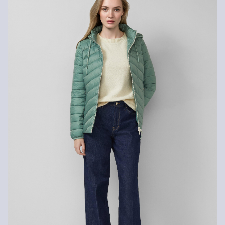
Retourneren
Je kunt je artikelen binnen 14 dagen gratis aan ons retourneren.
Als je onze s.Oliver Card hebt, kun je artikelen zelfs binnen 30
dagen gratis retourneren.
Niet bleken met chloor
Speciaal wasprogramma 30 °C
Niet strijken
Chemische reiniging met perchloorethyleen op het
fijnwasprogramma
Drogen met een gematigde thermische belasting