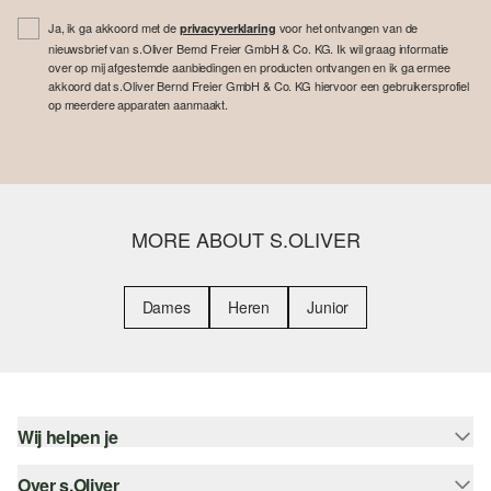
Ja, ik ga akkoord met de
voor het ontvangen van de
privacyverklaring
nieuwsbrief van s.Oliver Bernd Freier GmbH & Co. KG. Ik wil graag informatie
over op mij afgestemde aanbiedingen en producten ontvangen en ik ga ermee
akkoord dat s.Oliver Bernd Freier GmbH & Co. KG hiervoor een gebruikersprofiel
op meerdere apparaten aanmaakt.
MORE ABOUT S.OLIVER
Dames
Heren
Junior
Wij helpen je
Over s.Oliver
Help - FAQ