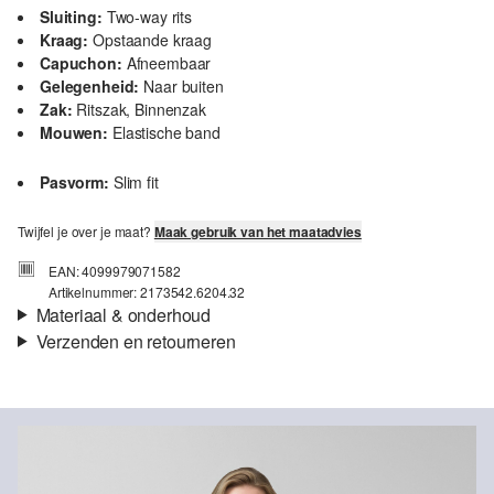
Sluiting:
Two-way rits
Kraag:
Opstaande kraag
Capuchon:
Afneembaar
Gelegenheid:
Naar buiten
Zak:
Ritszak, Binnenzak
Mouwen:
Elastische band
Pasvorm:
Slim fit
Twijfel je over je maat?
Maak gebruik van het maatadvies
EAN: 4099979071582
Artikelnummer: 2173542.6204.32
Materiaal & onderhoud
Verzenden en retourneren
Stof:
Weefsel
Verzendinformatie
Eigenschap:
Stiksel
Vulling:
Gewatteerd
Je bestelling wordt binnen 3-5 werkdagen verzonden door Post
Voering:
Weefsel
NL. De verzendkosten voor een standaardlevering zijn €4,95
Warmteklasse:
Licht warm