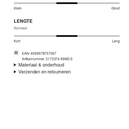
Klein
Groot
LENGTE
Normaal
Kort
Lang
EAN: 4099978757067
Artikelnummer: 2172374.99W2.S
Materiaal & onderhoud
Verzenden en retourneren
Stof:
Piqué
Verzendinformatie
Materiaal:
Katoenmix
Je bestelling wordt binnen 3-5 werkdagen verzonden door
Post NL. De verzendkosten voor een standaardlevering zijn
€4,95
Retourneren