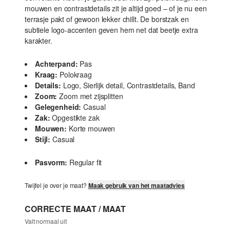
mouwen en contrastdetails zit je altijd goed – of je nu een
terrasje pakt of gewoon lekker chillt. De borstzak en
subtiele logo-accenten geven hem net dat beetje extra
karakter.
Achterpand:
Pas
Kraag:
Polokraag
Details:
Logo, Sierlijk detail, Contrastdetails, Band
Zoom:
Zoom met zijsplitten
Gelegenheid:
Casual
Zak:
Opgestikte zak
Mouwen:
Korte mouwen
Stijl:
Casual
Pasvorm:
Regular fit
Twijfel je over je maat?
Maak gebruik van het maatadvies
CORRECTE MAAT / MAAT
Valt normaal uit