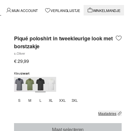
MIJN ACCOUNT
VERLANGLIJSTJE
WINKELMANDJE
Piqué poloshirt in tweekleurige look met
borstzakje
s.Oliver
€ 29,99
Kleur
zwart
S
M
L
XL
XXL
3XL
Maatadvies
Maat selecteren